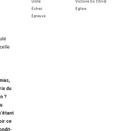
Unité
Victoire En Christ
Échec
Église
Épreuve
auté
celle
e
nias,
rix du
on ?
u.
s’étant
oir ce
ondit-