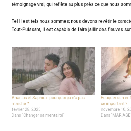
témoignage vrai, qui reflète au plus près ce que nous so
Tel Il est tels nous sommes; nous devons revêtir le caractèr
Tout-Puissant, Il est capable de faire jaillir des fleuves sur
Ananias et Saphira : pourquoi ça n’a pas
Éduquer son enfa
marché ?
ce important ?
février 28, 2025
novembre 10, 2
Dans "Changer sa mentalité"
Dans "MARIAGE