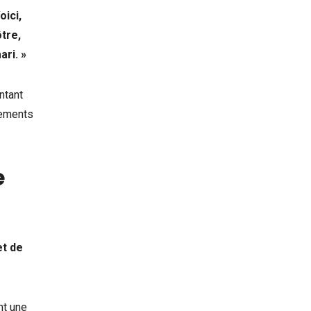
oici,
ôtre,
ari. »
ntant
nements
e
et de
nt une