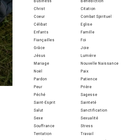
Business
Bénédiction
Christ
Citation
Coeur
Combat Spirituel
Célibat
Eglise
Enfants
Famille
Fiançailles
Foi
Grâce
Joie
Jésus
Lumière
Mariage
Nouvelle Naissance
Noël
Paix
Pardon
Patience
Peur
Prière
Péché
Sagesse
Saint-Esprit
Sainteté
Salut
Sanctification
Sexe
Sexualité
Souffrance
Stress
Tentation
Travail