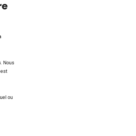
re
n
s. Nous
 est
tuel ou