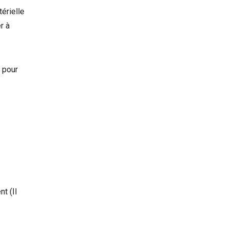
térielle
r à
 pour
nt (Il