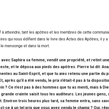
tif à atteindre, tant les apôtres et les membres de cette commun
res qui nous édifient dans le livre des Actes des Apôtres, il y a 
 le mensonge et dans la mort.
avec Saphira sa femme, vendit une propriété, et retint un
reste, et le déposa aux pieds des apôtres. Pierre lui dit: Ana
mentes au Saint-Esprit, et que tu aies retenu une partie du p
t, après qu’il a été vendu, le prix n’était-il pas à ta dispositi
n ? Ce n’est pas à des hommes que tu as menti, mais à Die
grande crainte saisit tous les auditeurs. Les jeunes gens, 
nt. Environ trois heures plus tard, sa femme entra, sans sav
 est-ce à un tel prix que vous avez vendu le champ ? Oui, rép