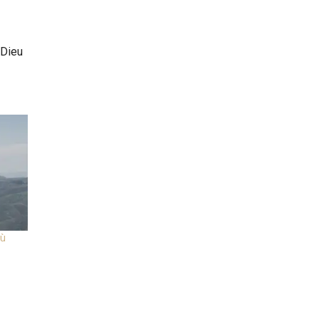
 Dieu
où