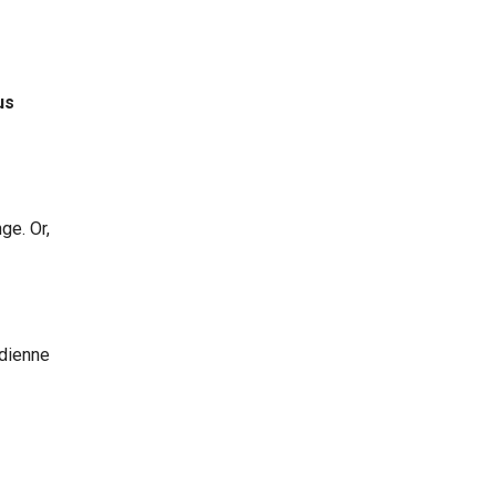
us
ge. Or,
idienne