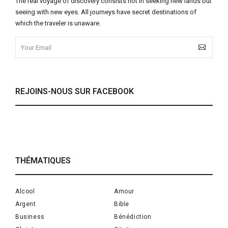
The real voyage of discovery consists not in seeking new lands but
seeing with new eyes. All journeys have secret destinations of
which the traveler is unaware.
REJOINS-NOUS SUR FACEBOOK
THÉMATIQUES
Alcool
Amour
Argent
Bible
Business
Bénédiction