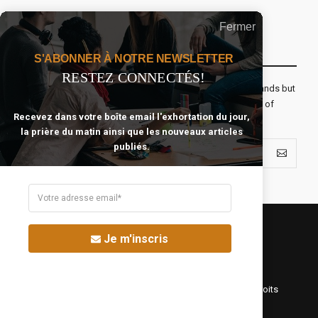
Fermer
Recevoir Notre Newsletter Chaque Matin
S'ABONNER À NOTRE NEWSLETTER
RESTEZ CONNECTÉS!
The real voyage of discovery consists not in seeking new lands but
seeing with new eyes. All journeys have secret destinations of
Recevez dans votre boîte email l'exhortation du jour,
which the traveler is unaware.
la prière du matin ainsi que les nouveaux articles
publiés.
Je m'inscris
©Fréquence Chrétienne Production 2016-2025. Tous droits
réservés.