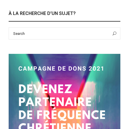
À LA RECHERCHE D’UN SUJET?
Search
Sea
for: