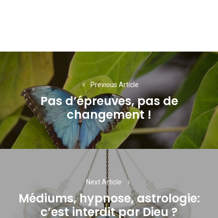
Navigation
de
Previous Article
l’article
Pas d’épreuves, pas de
Previous
changement !
post:
Next Article
Médiums, hypnose, astrologie:
Next
c’est interdit par Dieu ?
post: