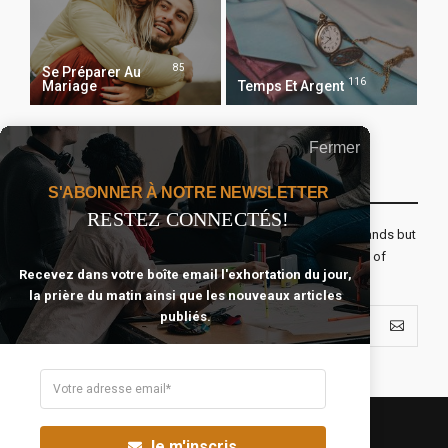
85
Se Préparer Au
116
Mariage
Temps Et Argent
Fermer
Recevoir Notre Newsletter Chaque Matin
S'ABONNER À NOTRE NEWSLETTER
RESTEZ CONNECTÉS!
The real voyage of discovery consists not in seeking new lands but
seeing with new eyes. All journeys have secret destinations of
Recevez dans votre boîte email l'exhortation du jour,
which the traveler is unaware.
la prière du matin ainsi que les nouveaux articles
publiés.
Je m'inscris