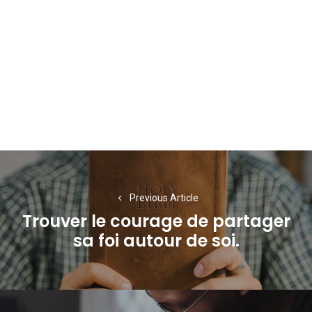
Navigation
de
Previous Article
l’article
Trouver le courage de partager
Previous
sa foi autour de soi.
post: