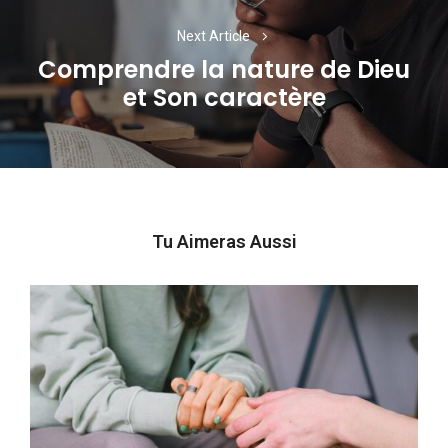
Next Article
Comprendre la nature de Dieu
Next
et Son caractère
post:
Tu Aimeras Aussi