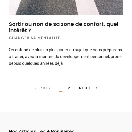
Sortir ou non de sa zone de confort, quel
intérêt ?
CHANGER SA MENTALITÉ
On entend de plus en plus parler du sujet que nous préparons
à traiter, avec la montée du développement personnel, prôné
depuis quelques années déjà….
Posts
PREV
1
2
NEXT
navigation
Nos Articles Les + Populaires