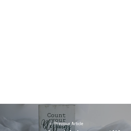
Navigation
de
Previous Article
l’article