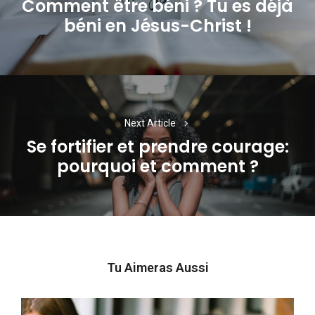
Comment être béni ? Tu es déjà
Previous
béni en Jésus-Christ !
post:
Next Article
Se fortifier et prendre courage:
Next
pourquoi et comment ?
post:
Tu Aimeras Aussi