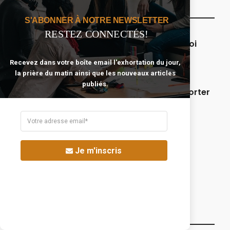
Nos Articles Les + Populaires
S'ABONNER À NOTRE NEWSLETTER
RESTEZ CONNECTÉS!
Seigneur, que ma famille et moi
restions sous Ta protection.
Recevez dans votre boîte email l'exhortation du jour,
la prière du matin ainsi que les nouveaux articles
publiés.
5 versets bibliques pour supporter
et surmonter les moments
difficiles.
10 sujets pour lesquels nous
Je m'inscris
devrions prier plus souvent.
Catégories Qui Pourraient T’intéresser