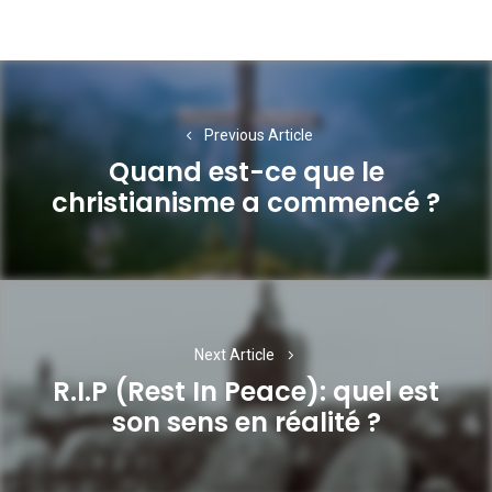
Navigation
de
Previous Article
l’article
Quand est-ce que le
Previous
christianisme a commencé ?
post:
Next Article
R.I.P (Rest In Peace): quel est
Next
son sens en réalité ?
post: