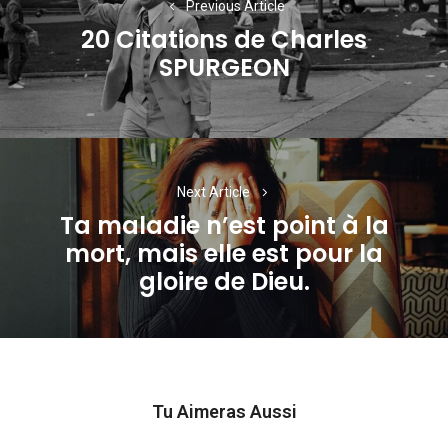
Previous Article
l’article
20 Citations de Charles
Previous
SPURGEON
post:
Next Article
Ta maladie n’est point à la
mort, mais elle est pour la
Next
gloire de Dieu.
post:
Tu Aimeras Aussi