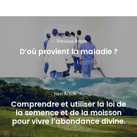
Navigation
de
l’article
Previous Article
D’où provient la maladie ?
Previous
post:
Next Article
Comprendre et utiliser la loi de
la semence et de la moisson
Next
pour vivre l’abondance divine.
post: