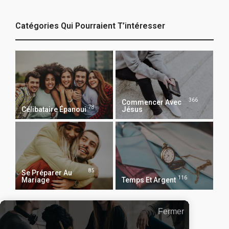
Catégories Qui Pourraient T’intéresser
366
Commencer Avec
78
Célibataire Épanoui
Jésus
85
Se Préparer Au
116
Mariage
Temps Et Argent
Fermer
Recevoir Notre Newsletter Chaque Matin