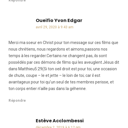
Répondre
Oueifio Yvon Edgar
dit :
avril 29, 2020 à 9:43 am
Merci ma soeur en Christ pour ton message sur ces films que
nous chrétiens, nous regardons et aimons,passons nos
temps à les regarder.Certains ne changent pas, ils sont
possédés par ces démons de films qui les aveuglent.Jésus dit
dans Matthieu5:29(Si ton oeil droit est pour toi, une occasion
de chute, coupe – le et jette – le loin de toi; car il est
avantageux pour toi qu’un seul de tes membres perisse, et
ton corps entier n’aille pas dans la géhenne.
Répondre
Estève Acclombessi
dit :
décembre 2, 2019 à 6:12 pm