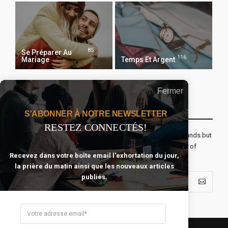
85
Se Préparer Au
116
Mariage
Temps Et Argent
Fermer
Recevoir Notre Newsletter Chaque Matin
S'ABONNER À NOTRE NEWSLETTER
RESTEZ CONNECTÉS!
The real voyage of discovery consists not in seeking new lands but
seeing with new eyes. All journeys have secret destinations of
Recevez dans votre boîte email l'exhortation du jour,
which the traveler is unaware.
la prière du matin ainsi que les nouveaux articles
publiés.