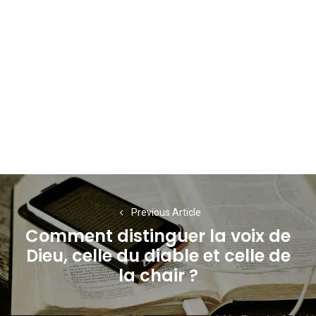
Navigation
de
Previous Article
Comment distinguer la voix de
l’article
Dieu, celle du diable et celle de
Previous
la chair ?
post: