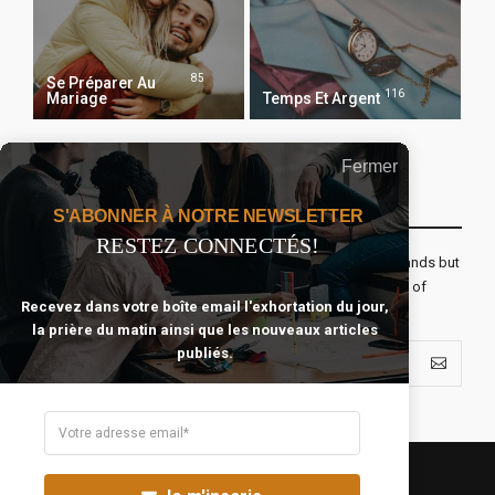
85
Se Préparer Au
116
Mariage
Temps Et Argent
Fermer
Recevoir Notre Newsletter Chaque Matin
S'ABONNER À NOTRE NEWSLETTER
RESTEZ CONNECTÉS!
The real voyage of discovery consists not in seeking new lands but
seeing with new eyes. All journeys have secret destinations of
Recevez dans votre boîte email l'exhortation du jour,
which the traveler is unaware.
la prière du matin ainsi que les nouveaux articles
publiés.