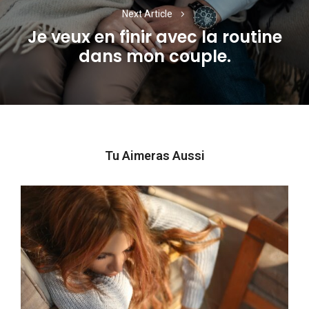
Next Article
Je veux en finir avec la routine
Next
dans mon couple.
post:
Tu Aimeras Aussi