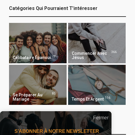
Catégories Qui Pourraient T’intéresser
366
Commencer Avec
78
Célibataire Épanoui
Jésus
85
Se Préparer Au
116
Mariage
Temps Et Argent
Fermer
Recevoir Notre Newsletter Chaque Matin
S'ABONNER À NOTRE NEWSLETTER