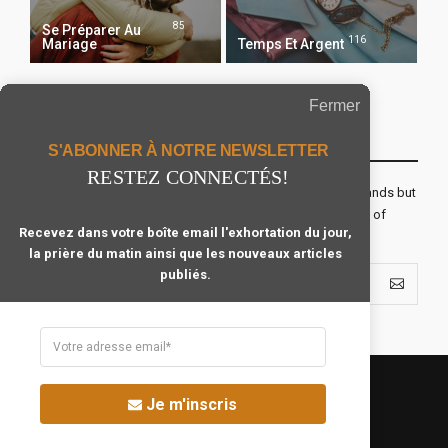
85
Se Préparer Au
116
Mariage
Temps Et Argent
Fermer
Recevoir Notre Newsletter Chaque Matin
S'ABONNER À NOTRE NEWSLETTER
RESTEZ CONNECTÉS!
The real voyage of discovery consists not in seeking new lands but
seeing with new eyes. All journeys have secret destinations of
Recevez dans votre boîte email l'exhortation du jour,
which the traveler is unaware.
la prière du matin ainsi que les nouveaux articles
publiés.
Je m'inscris