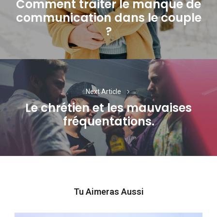
Comment traiter le manque de
l’article
communication dans le couple
Previous
?
post:
Next Article
Le chrétien et les mauvaises
Next
fréquentations.
post:
Tu Aimeras Aussi