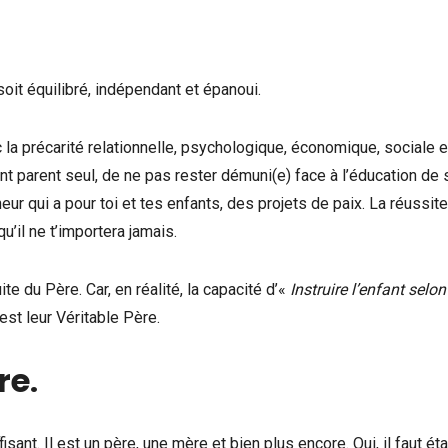
 soit équilibré, indépendant et épanoui.
la précarité relationnelle, psychologique, économique, sociale e
’étant parent seul, de ne pas rester démuni(e) face à l’éducation de
neur qui a pour toi et tes enfants, des projets de paix. La réussit
u’il ne t’importera jamais.
e du Père. Car, en réalité, la capacité d’«
Instruire l’enfant selon
est leur Véritable Père.
re
.
sant. Il est un père, une mère et bien plus encore. Oui, il faut éta