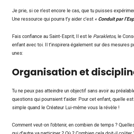
Je prie, si ce n’est encore le cas, que tu puisses expérime
Une ressource qui pourra t’y aider c’est
«
Conduit par l’Esp
Fais confiance au Saint-Esprit; Il est le
Parakletos
, le Cons
enfant avec toi. Il t’inspirera également sur des mesures p
unes:
Organisation et disciplin
Tu ne peux pas atteindre un objectif sans avoir au préalable
questions qui pourraient t’aider. Pour cet enfant, quelle est
simple quand le Créateur Lui-même vous la révèle !
Comment veut-on l’obtenir, en combien de temps ? Quelles 
qui d’autre va participer ? Où ? Combien cela doit-il coûte