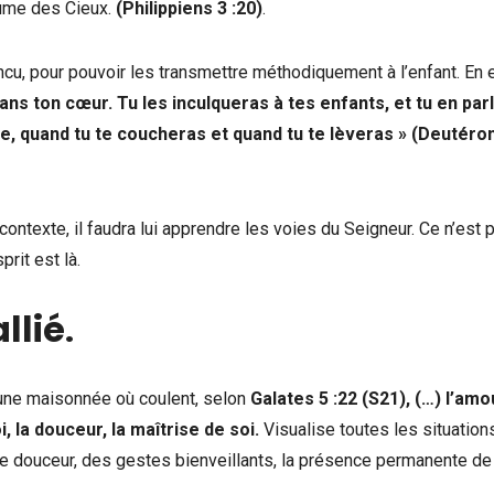
ume des Cieux.
(Philippiens 3 :20)
.
ncu, pour pouvoir les transmettre méthodiquement à l’enfant. En e
ans ton cœur. Tu les inculqueras à tes enfants, et tu en par
ge, quand tu te coucheras et quand tu te lèveras » (Deutér
 contexte, il faudra lui apprendre les voies du Seigneur. Ce n’est 
prit est là.
allié
.
 une maisonnée où coulent, selon
Galates 5 :22 (S21), (…) l’amou
oi, la douceur, la maîtrise de soi.
Visualise toutes les situation
 douceur, des gestes bienveillants, la présence permanente de 