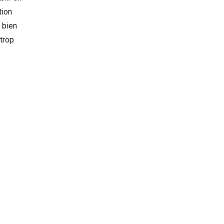
tion
s bien
 trop