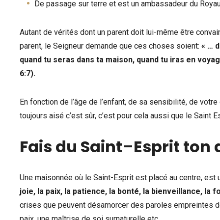
De passage sur terre et est un ambassadeur du Roya
Autant de vérités dont un parent doit lui-même être convai
parent, le Seigneur demande que ces choses soient:
« … d
quand tu seras dans ta maison, quand tu iras en voya
6:7).
En fonction de l’âge de l’enfant, de sa sensibilité, de votre
toujours aisé c’est sûr, c’est pour cela aussi que le Saint Es
Fais du Saint
–
Esprit ton 
Une maisonnée où le Saint-Esprit est placé au centre, est
joie, la paix, la patience, la bonté, la bienveillance, la f
crises que peuvent désamorcer des paroles empreintes de
paix, une maîtrise de soi surnaturelle etc.