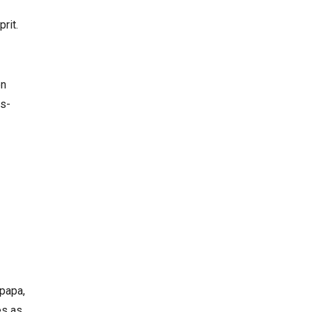
rit.
on
es-
 papa,
es as.