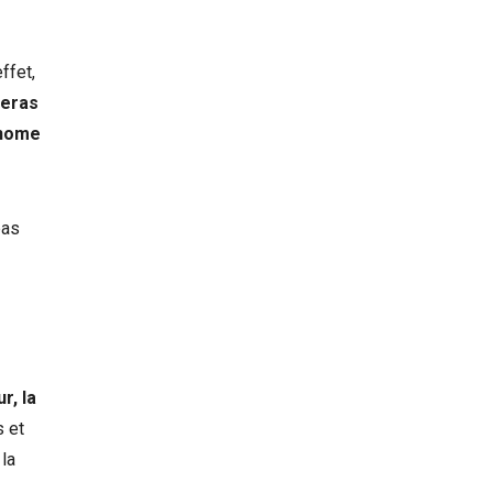
ffet,
leras
onome
pas
r, la
s et
la