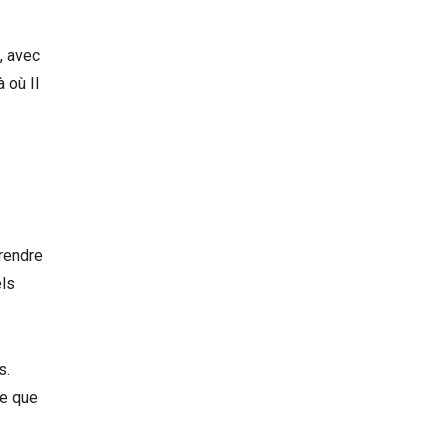
, avec
à où Il
prendre
els
s.
ce que