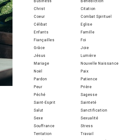
Business
Bénédiction
Christ
Citation
Coeur
Combat Spirituel
Célibat
Eglise
Enfants
Famille
Fiançailles
Foi
Grâce
Joie
Jésus
Lumière
Mariage
Nouvelle Naissance
Noël
Paix
Pardon
Patience
Peur
Prière
Péché
Sagesse
Saint-Esprit
Sainteté
Salut
Sanctification
Sexe
Sexualité
Souffrance
Stress
Tentation
Travail