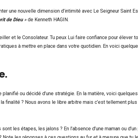
nter une nouvelle dimension d’intimité avec Le Seigneur Saint Esp
rit de Dieu
»
de Kenneth HAGIN.
eiller et le Consolateur. Tu peux Lui faire confiance pour élever t
ratiques à mettre en place dans votre quotidien. En voici quelqu
e
.
 planifié ou décidé d’une stratégie. En la matière, voici quelques
 la finalité ? Nous avons le libre arbitre mais c’est tellement plus
sont les étapes, les jalons ? En l’absence d’une maman ou d’un
r ? Note les réponses à ces questions au fur et à mesure que tu l