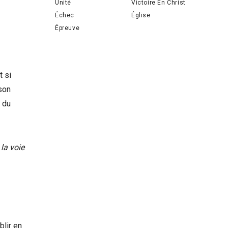
Unité
Victoire En Christ
Échec
Église
Épreuve
t si
 son
e du
 la voie
blir en