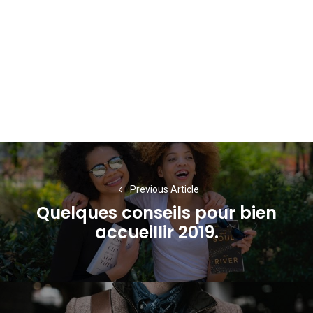
Navigation
de
Previous Article
l’article
Quelques conseils pour bien
Previous
accueillir 2019.
post: