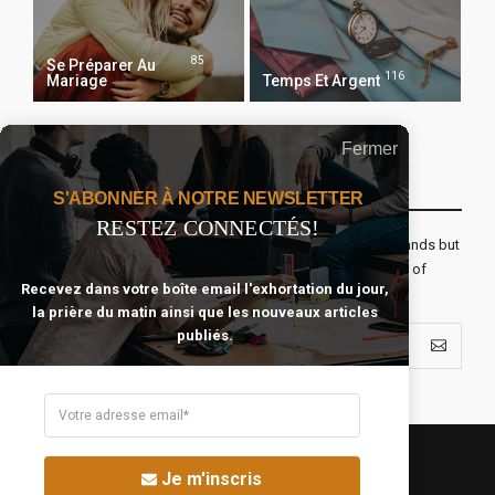
85
Se Préparer Au
116
Mariage
Temps Et Argent
Fermer
Recevoir Notre Newsletter Chaque Matin
S'ABONNER À NOTRE NEWSLETTER
RESTEZ CONNECTÉS!
The real voyage of discovery consists not in seeking new lands but
seeing with new eyes. All journeys have secret destinations of
Recevez dans votre boîte email l'exhortation du jour,
which the traveler is unaware.
la prière du matin ainsi que les nouveaux articles
publiés.
Je m'inscris