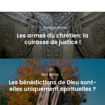
Navigation
de
Previous Article
l’article
Les armes du chrétien: la
Previous
cuirasse de justice !
post:
Next Article
Les bénédictions de Dieu sont-
Next
elles uniquement spirituelles ?
post: