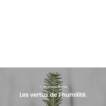
Navigation
de
l’article
Previous Article
Les vertus de l’humilité.
Previous
post: