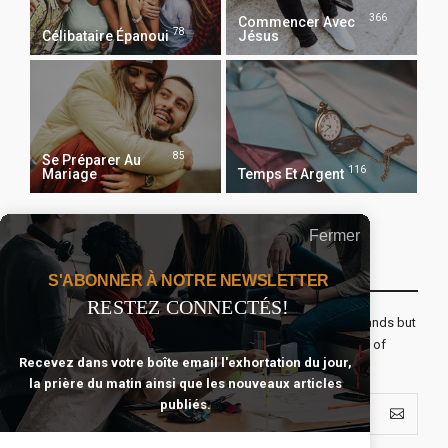
366
Commencer Avec
78
Célibataire Épanoui
Jésus
85
Se Préparer Au
116
Mariage
Temps Et Argent
Fermer
Recevoir Notre Newsletter Chaque Matin
S'ABONNER À NOTRE NEWSLETTER
RESTEZ CONNECTÉS!
The real voyage of discovery consists not in seeking new lands but
seeing with new eyes. All journeys have secret destinations of
Recevez dans votre boîte email l'exhortation du jour,
which the traveler is unaware.
la prière du matin ainsi que les nouveaux articles
publiés.