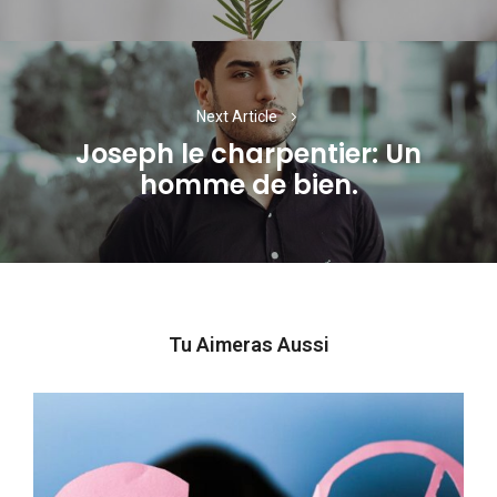
Next Article
Joseph le charpentier: Un
Next
homme de bien.
post:
Tu Aimeras Aussi