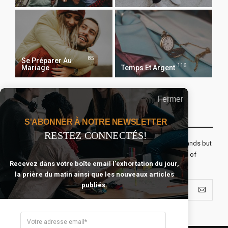
85
Se Préparer Au
116
Mariage
Temps Et Argent
Fermer
Recevoir Notre Newsletter Chaque Matin
S'ABONNER À NOTRE NEWSLETTER
RESTEZ CONNECTÉS!
The real voyage of discovery consists not in seeking new lands but
seeing with new eyes. All journeys have secret destinations of
Recevez dans votre boîte email l'exhortation du jour,
which the traveler is unaware.
la prière du matin ainsi que les nouveaux articles
publiés.