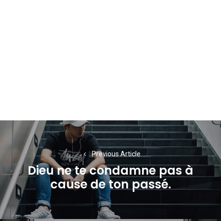
Navigation
de
Previous Article
l’article
Dieu ne te condamne pas à
Previous
cause de ton passé.
post: