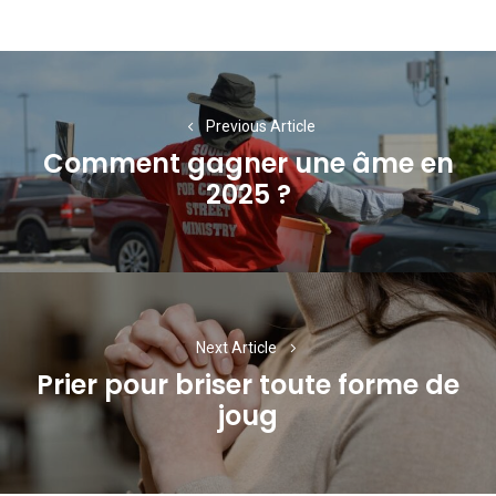
Navigation
de
Previous Article
l’article
Comment gagner une âme en
Previous
2025 ?
post:
Next Article
Prier pour briser toute forme de
Next
joug
post: