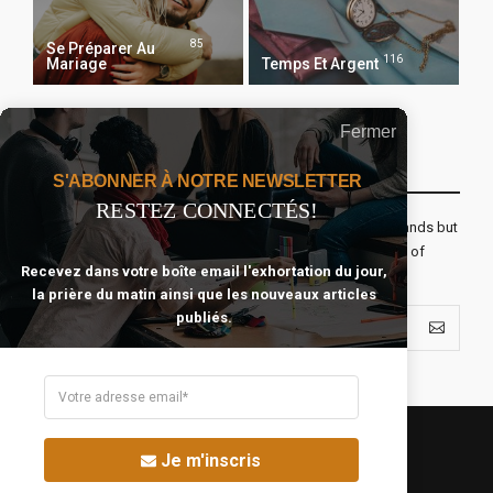
85
Se Préparer Au
116
Mariage
Temps Et Argent
Fermer
Recevoir Notre Newsletter Chaque Matin
S'ABONNER À NOTRE NEWSLETTER
RESTEZ CONNECTÉS!
The real voyage of discovery consists not in seeking new lands but
seeing with new eyes. All journeys have secret destinations of
Recevez dans votre boîte email l'exhortation du jour,
which the traveler is unaware.
la prière du matin ainsi que les nouveaux articles
publiés.
Je m'inscris