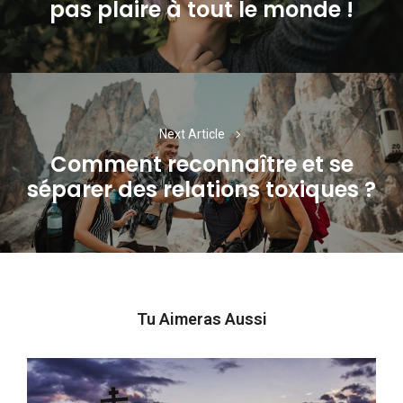
pas plaire à tout le monde !
post:
Next Article
Comment reconnaître et se
Next
séparer des relations toxiques ?
post:
Tu Aimeras Aussi