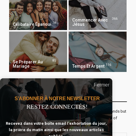
366
Commencer Avec
78
Célibataire Épanoui
Jésus
85
Se Préparer Au
116
Mariage
Temps Et Argent
Fermer
Recevoir Notre Newsletter Chaque Matin
S'ABONNER À NOTRE NEWSLETTER
RESTEZ CONNECTÉS!
The real voyage of discovery consists not in seeking new lands but
seeing with new eyes. All journeys have secret destinations of
Recevez dans votre boîte email l'exhortation du jour,
which the traveler is unaware.
la prière du matin ainsi que les nouveaux articles