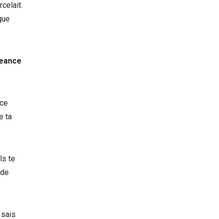
celait.
que
geance
nce
e ta
ls te
 de
 sais