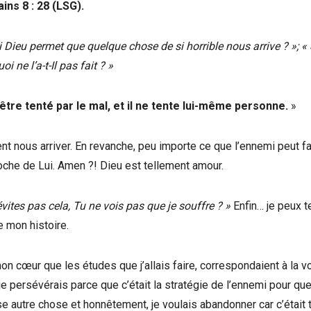
ins 8 : 28 (LSG).
Dieu permet que quelque chose de si horrible nous arrive ? »; « S
ne l’a-t-Il pas fait ? »
être tenté par le mal, et il ne tente lui-même personne.
»
 nous arriver. En revanche, peu importe ce que l’ennemi peut fai
proche de Lui. Amen ?! Dieu est tellement amour.
vites pas cela, Tu ne vois pas que je souffre ? »
Enfin… je peux t
de mon histoire.
n cœur que les études que j’allais faire, correspondaient à la v
, je persévérais parce que c’était la stratégie de l’ennemi pour qu
sse autre chose et honnêtement, je voulais abandonner car c’était 