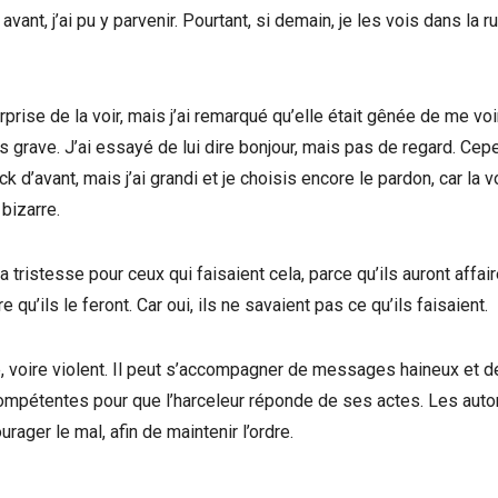
nt, j’ai pu y parvenir. Pourtant, si demain, je les vois dans la ru
surprise de la voir, mais j’ai remarqué qu’elle était gênée de me voir
s grave. J’ai essayé de lui dire bonjour, mais pas de regard. Cep
ck d’avant, mais j’ai grandi et je choisis encore le pardon, car la v
bizarre.
a tristesse pour ceux qui faisaient cela, parce qu’ils auront affai
qu’ils le feront. Car oui, ils ne savaient pas ce qu’ils faisaient.
é, voire violent. Il peut s’accompagner de messages haineux et d
s compétentes pour que l’harceleur réponde de ses actes. Les auto
rager le mal, afin de maintenir l’ordre.