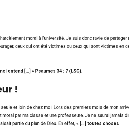
e harcèlement moral à l’université. Je suis donc ravie de partager
ourager, ceux qui ont été victimes ou ceux qui sont victimes en c
rnel entend […] » Psaumes 34 : 7 (LSG).
ur !
ité seule et loin de chez moi. Lors des premiers mois de mon arri
t moral par ma classe et une professeure. Je ne saurai jamais di
faisait partie du plan de Dieu. En effet,
« […] toutes choses