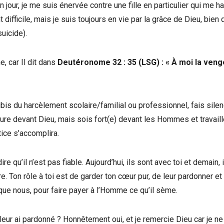
jour, je me suis énervée contre une fille en particulier qui me har
fficile, mais je suis toujours en vie par la grâce de Dieu, bien 
suicide).
, car Il dit dans
Deutéronome 32 : 35 (LSG) :
«
À moi la ven
subis du harcèlement scolaire/familial ou professionnel, fais sile
ure devant Dieu, mais sois fort(e) devant les Hommes et travaill
tice s’accomplira.
 qu’il n’est pas fiable. Aujourd’hui, ils sont avec toi et demain, i
e. Ton rôle à toi est de garder ton cœur pur, de leur pardonner et
t que nous, pour faire payer à l’Homme ce qu’il sème.
leur ai pardonné ? Honnêtement oui, et je remercie Dieu car je ne