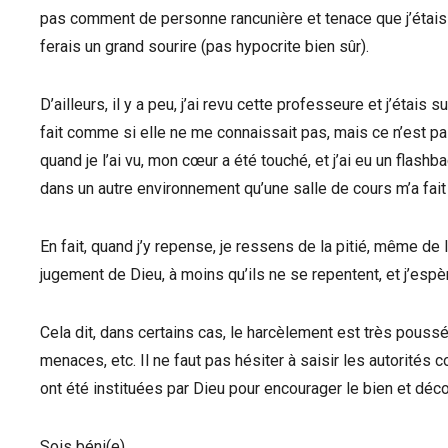
pas comment de personne rancunière et tenace que j’étais ava
ferais un grand sourire (pas hypocrite bien sûr).
D’ailleurs, il y a peu, j’ai revu cette professeure et j’étais 
fait comme si elle ne me connaissait pas, mais ce n’est pa
quand je l’ai vu, mon cœur a été touché, et j’ai eu un flashba
dans un autre environnement qu’une salle de cours m’a fait 
En fait, quand j’y repense, je ressens de la pitié, même de l
jugement de Dieu, à moins qu’ils ne se repentent, et j’espère 
Cela dit, dans certains cas, le harcèlement est très pouss
menaces, etc. Il ne faut pas hésiter à saisir les autorité
ont été instituées par Dieu pour encourager le bien et décou
Sois béni(e).