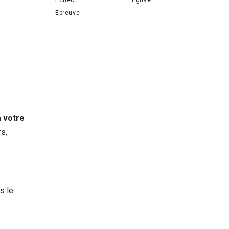
Épreuve
a votre
rs,
s le