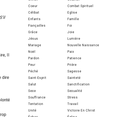
Coeur
Combat Spirituel
Célibat
Eglise
’il
Enfants
Famille
Fiançailles
Foi
Grâce
Joie
Jésus
Lumière
Mariage
Nouvelle Naissance
Noël
Paix
re, Il
Pardon
Patience
Peur
Prière
Péché
Sagesse
e dire
Saint-Esprit
Sainteté
Salut
Sanctification
Sexe
Sexualité
Souffrance
Stress
olonté
Tentation
Travail
e
Unité
Victoire En Christ
trop
Échec
Église