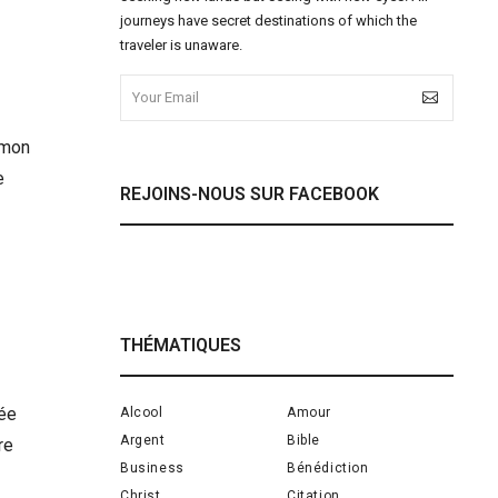
journeys have secret destinations of which the
traveler is unaware.
 mon
e
REJOINS-NOUS SUR FACEBOOK
THÉMATIQUES
vée
Alcool
Amour
Argent
Bible
re
Business
Bénédiction
Christ
Citation