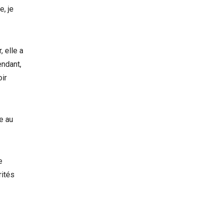
e, je
, elle a
endant,
oir
re au
e
rités