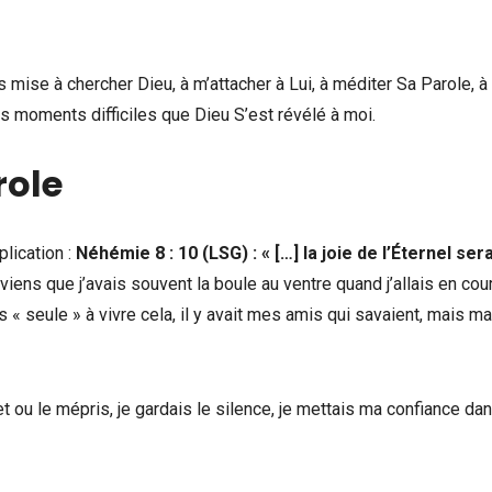
s mise à chercher Dieu, à m’attacher à Lui, à méditer Sa Parole, à
es moments difficiles que Dieu S’est révélé à moi.
role
plication :
Néhémie 8 : 10 (LSG) : « […] la joie de l’Éternel ser
ens que j’avais souvent la boule au ventre quand j’allais en cou
s « seule » à vivre cela, il y avait mes amis qui savaient, mais ma
t ou le mépris, je gardais le silence, je mettais ma confiance dan