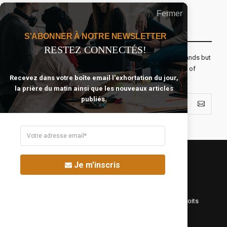
Fermer
Recevoir Notre Newsletter Chaque Matin
S'ABONNER À NOTRE NEWSLETTER
RESTEZ CONNECTÉS!
The real voyage of discovery consists not in seeking new lands but
seeing with new eyes. All journeys have secret destinations of
Recevez dans votre boîte email l'exhortation du jour,
which the traveler is unaware.
la prière du matin ainsi que les nouveaux articles
publiés.
Je m'inscris
©Fréquence Chrétienne Production 2016-2025. Tous droits
réservés.