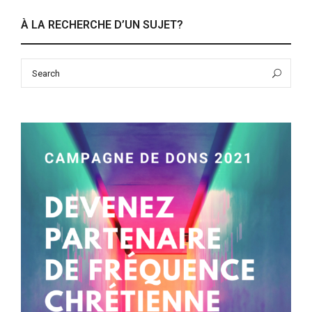
À LA RECHERCHE D’UN SUJET?
Search
Sea
for: