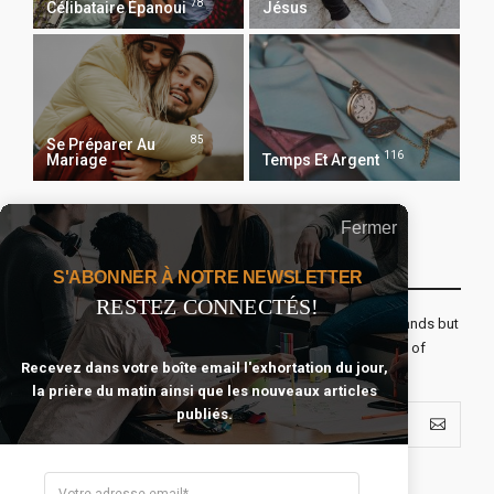
78
Célibataire Épanoui
Jésus
85
Se Préparer Au
116
Mariage
Temps Et Argent
Fermer
Recevoir Notre Newsletter Chaque Matin
S'ABONNER À NOTRE NEWSLETTER
RESTEZ CONNECTÉS!
The real voyage of discovery consists not in seeking new lands but
seeing with new eyes. All journeys have secret destinations of
Recevez dans votre boîte email l'exhortation du jour,
which the traveler is unaware.
la prière du matin ainsi que les nouveaux articles
publiés.