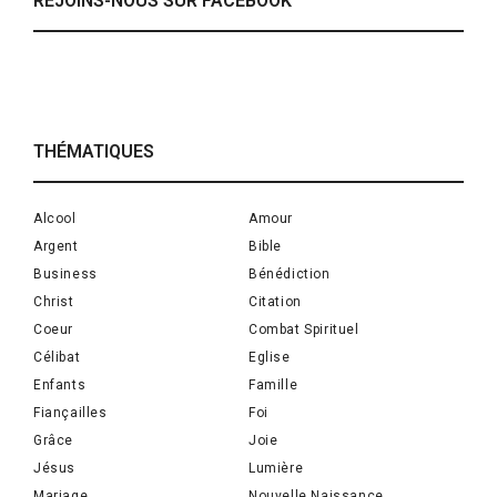
REJOINS-NOUS SUR FACEBOOK
THÉMATIQUES
Alcool
Amour
Argent
Bible
Business
Bénédiction
Christ
Citation
Coeur
Combat Spirituel
Célibat
Eglise
Enfants
Famille
Fiançailles
Foi
Grâce
Joie
Jésus
Lumière
Mariage
Nouvelle Naissance