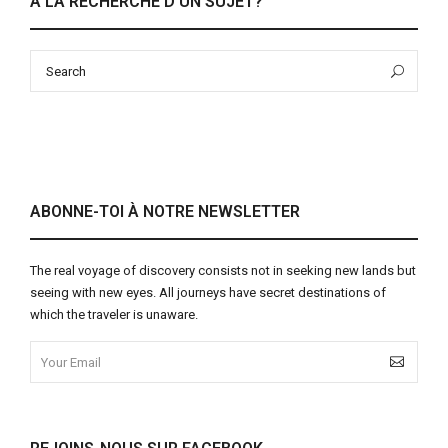
À LA RECHERCHE D’UN SUJET?
Search
Sea
for:
ABONNE-TOI À NOTRE NEWSLETTER
The real voyage of discovery consists not in seeking new lands but
seeing with new eyes. All journeys have secret destinations of
which the traveler is unaware.