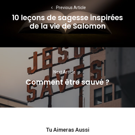
de
Previous Article
l’article
10 leçons de sagesse inspirées
Previous
de la vie de Salomon
post:
Next Article
Comment être sauvé ?
Next
post:
Tu Aimeras Aussi