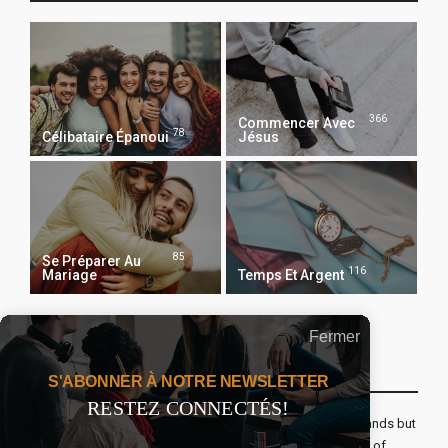
366
Commencer Avec
78
Célibataire Épanoui
Jésus
85
Se Préparer Au
116
Mariage
Temps Et Argent
Fermer
Recevoir Notre Newsletter Chaque Matin
S'ABONNER À NOTRE NEWSLETTER
RESTEZ CONNECTÉS!
The real voyage of discovery consists not in seeking new lands but
seeing with new eyes. All journeys have secret destinations of