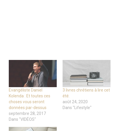
Evangéliste Daniel
3 livres chrétiens à lire cet
Kolenda : Et toutes ces
été.
choses vous seront
août 24, 2020
données par-dessus
Dans "Lifestyle"
septembre 28, 2017
Dans "VIDÉOS"