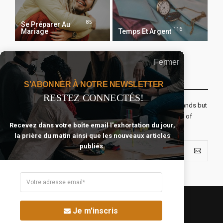
85
Se Préparer Au
116
Mariage
Temps Et Argent
Fermer
Recevoir Notre Newsletter Chaque Matin
S'ABONNER À NOTRE NEWSLETTER
RESTEZ CONNECTÉS!
The real voyage of discovery consists not in seeking new lands but
seeing with new eyes. All journeys have secret destinations of
Recevez dans votre boîte email l'exhortation du jour,
which the traveler is unaware.
la prière du matin ainsi que les nouveaux articles
publiés.
Je m'inscris