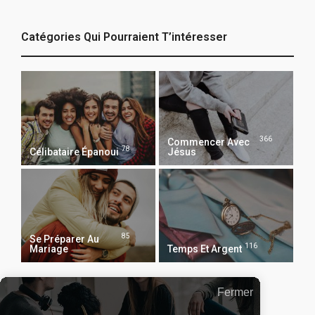
Catégories Qui Pourraient T’intéresser
366
Commencer Avec
78
Célibataire Épanoui
Jésus
85
Se Préparer Au
116
Mariage
Temps Et Argent
Fermer
Recevoir Notre Newsletter Chaque Matin