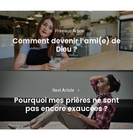
Navigation
de
Previous Article
l’article
Comment devenir l’ami(e) de
Previous
Dieu ?
post:
Next Article
Pourquoi mes prières ne sont
Next
pas encore exaucées ?
post: