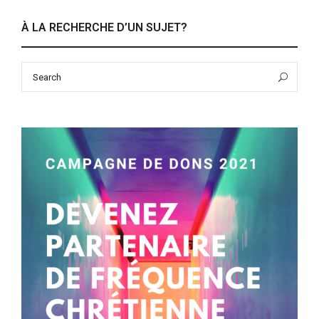
À LA RECHERCHE D’UN SUJET?
Search
Sea
for: