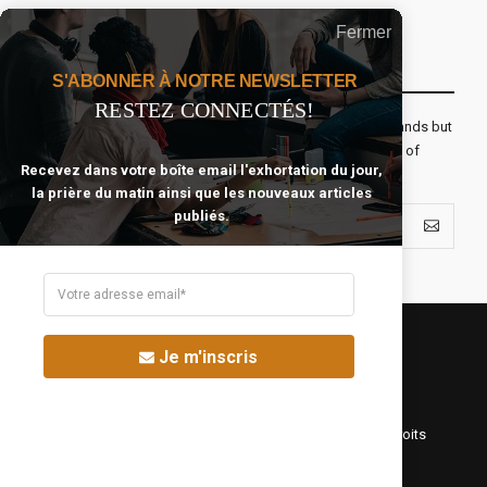
Fermer
Recevoir Notre Newsletter Chaque Matin
S'ABONNER À NOTRE NEWSLETTER
RESTEZ CONNECTÉS!
The real voyage of discovery consists not in seeking new lands but
seeing with new eyes. All journeys have secret destinations of
Recevez dans votre boîte email l'exhortation du jour,
which the traveler is unaware.
la prière du matin ainsi que les nouveaux articles
publiés.
Je m'inscris
©Fréquence Chrétienne Production 2016-2025. Tous droits
réservés.