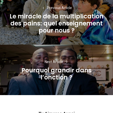
de
Previous Article
Le miracle de la multiplication
l’article
des pains: quel enseignement
Previous
pour nous ?
post:
Next Article
Pourquoi grandir dans
Next
l’onction ?
post: