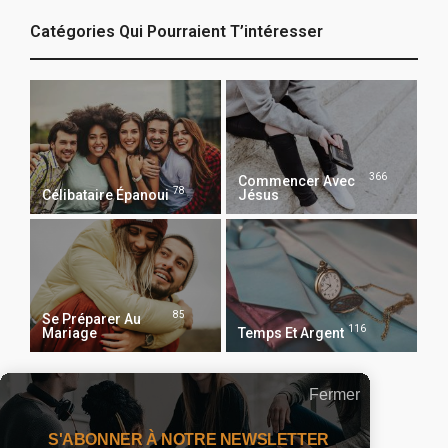
Catégories Qui Pourraient T’intéresser
366
Commencer Avec
78
Célibataire Épanoui
Jésus
85
Se Préparer Au
116
Mariage
Temps Et Argent
Fermer
Recevoir Notre Newsletter Chaque Matin
S'ABONNER À NOTRE NEWSLETTER