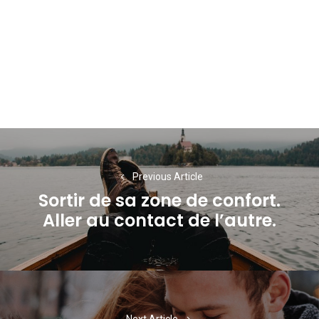
Navigation
de
Previous Article
l’article
Sortir de sa zone de confort.
Previous
Aller au contact de l’autre.
post:
Next Article