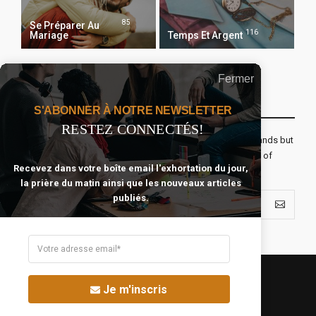
85
Se Préparer Au
116
Mariage
Temps Et Argent
Fermer
Recevoir Notre Newsletter Chaque Matin
S'ABONNER À NOTRE NEWSLETTER
RESTEZ CONNECTÉS!
The real voyage of discovery consists not in seeking new lands but
seeing with new eyes. All journeys have secret destinations of
Recevez dans votre boîte email l'exhortation du jour,
which the traveler is unaware.
la prière du matin ainsi que les nouveaux articles
publiés.
Je m'inscris