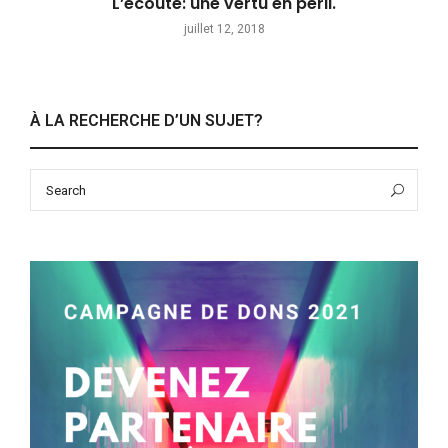
L’écoute: une vertu en péril.
juillet 12, 2018
À LA RECHERCHE D’UN SUJET?
Search
Sea
for: