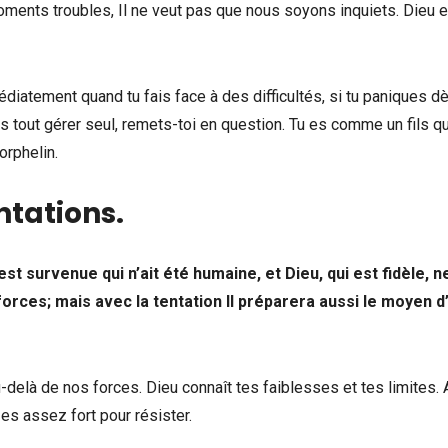
ments troubles, Il ne veut pas que nous soyons inquiets. Dieu e
diatement quand tu fais face à des difficultés, si tu paniques d
s tout gérer seul, remets-toi en question. Tu es comme un fils qu
orphelin.
ntations.
t survenue qui n’ait été humaine, et Dieu, qui est fidèle, n
rces; mais avec la tentation Il préparera aussi le moyen d
elà de nos forces. Dieu connaît tes faiblesses et tes limites. A
u es assez fort pour résister.