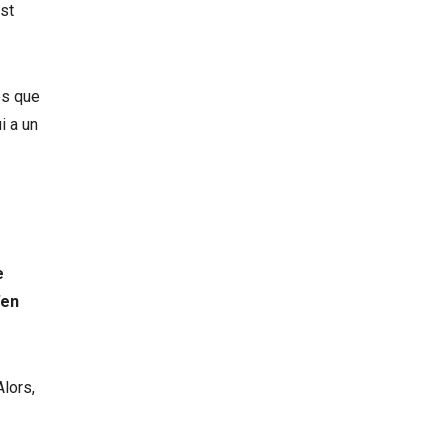
st
ès que
i a un
e
’en
lors,