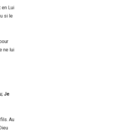
 en Lui
u si le
 pour
e ne lui
u; Je
ils. Au
 Dieu