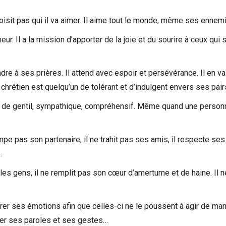
oisit pas qui il va aimer. Il aime tout le monde, même ses ennemi
r. Il a la mission d’apporter de la joie et du sourire à ceux qui 
dre à ses prières. Il attend avec espoir et persévérance. Il en v
hrétien est quelqu’un de tolérant et d’indulgent envers ses pair
n de gentil, sympathique, compréhensif. Même quand une person
ompe pas son partenaire, il ne trahit pas ses amis, il respecte ses
.
 les gens, il ne remplit pas son cœur d’amertume et de haine. Il 
rer ses émotions afin que celles-ci ne le poussent à agir de man
érer ses paroles et ses gestes…