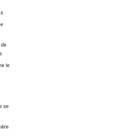
s.
se
a de
s.
ne le
ne se
ière