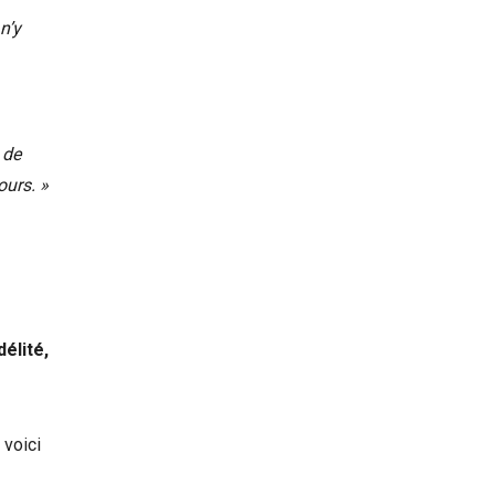
n’y
 de
ours. »
délité,
 voici