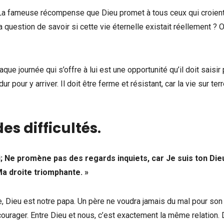
 La fameuse récompense que Dieu promet à tous ceux qui croient
a question de savoir si cette vie éternelle existait réellement ? O
haque journée qui s’offre à lui est une opportunité qu’il doit saisir
r pour y arriver. Il doit être ferme et résistant, car la vie sur terr
es difficultés
.
oi; Ne promène pas des regards inquiets, car Je suis ton Die
Ma droite triomphante. »
, Dieu est notre papa. Un père ne voudra jamais du mal pour son f
’encourager. Entre Dieu et nous, c’est exactement la même relation.