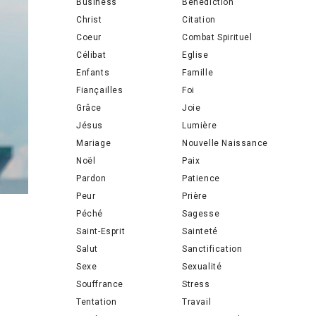
Business
Bénédiction
Christ
Citation
Coeur
Combat Spirituel
Célibat
Eglise
Enfants
Famille
Fiançailles
Foi
Grâce
Joie
Jésus
Lumière
Mariage
Nouvelle Naissance
Noël
Paix
Pardon
Patience
Peur
Prière
Péché
Sagesse
Saint-Esprit
Sainteté
Salut
Sanctification
Sexe
Sexualité
Souffrance
Stress
Tentation
Travail