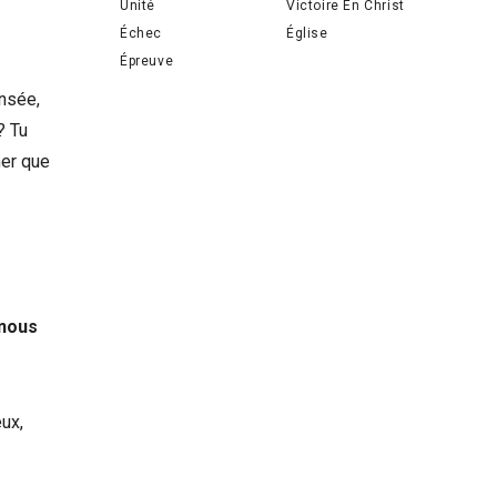
Unité
Victoire En Christ
Échec
Église
Épreuve
ensée,
? Tu
mer que
 nous
eux,