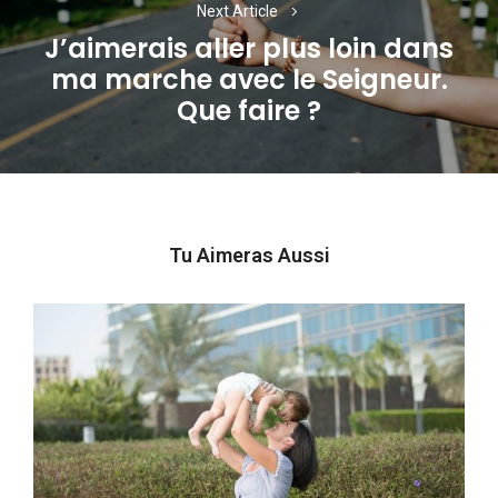
Next Article
J’aimerais aller plus loin dans
ma marche avec le Seigneur.
Next
Que faire ?
post:
Tu Aimeras Aussi