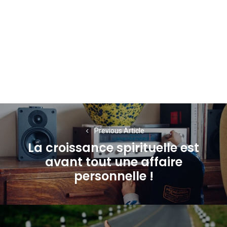
Navigation
de
Previous Article
La croissance spirituelle est
l’article
avant tout une affaire
Previous
personnelle !
post: