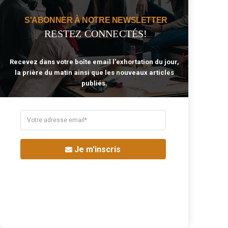
Alcool
Amour
S'ABONNER À NOTRE NEWSLETTER
Argent
Bible
RESTEZ CONNECTÉS!
Business
Bénédiction
Christ
Citation
Recevez dans votre boîte email l'exhortation du jour,
Coeur
Combat Spirituel
la prière du matin ainsi que les nouveaux articles
Célibat
Eglise
publiés.
Enfants
Famille
Fiançailles
Foi
Grâce
Joie
Jésus
Lumière
Mariage
Nouvelle Naissance
Je m'inscris
Noël
Paix
Pardon
Patience
Peur
Prière
Péché
Sagesse
Saint-Esprit
Sainteté
Salut
Sanctification