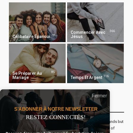
366
Commencer Avec
78
Célibataire Épanoui
Jésus
85
Se Préparer Au
116
Mariage
Temps Et Argent
Fermer
Recevoir Notre Newsletter Chaque Matin
S'ABONNER À NOTRE NEWSLETTER
RESTEZ CONNECTÉS!
The real voyage of discovery consists not in seeking new lands but
seeing with new eyes. All journeys have secret destinations of