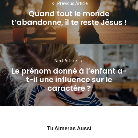
Previous Article
l’article
Quand tout le monde
Previous
t’abandonne, il te reste Jésus !
post:
Next Article
Le prénom donné à l’enfant a-
t-il une influence sur le
Next
caractère ?
post:
Tu Aimeras Aussi