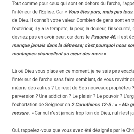
Tout comme pour ceux qui sont en dehors du l’arche, l’appel e
l’intérieur de l’Eglise. Car
« Vous êtes purs, mais pas tous.
de Dieu. Il connaît votre valeur. Combien de gens sont en 
l’extérieur, il y a la tempête, la peur, la douleur, l’insécuri
devriez pas en avoir peur; car dans le
Psaume 46
, il est éc
manque jamais dans la détresse; c’est pourquoi nous som
montagnes chancellent au cœur des mers »
.
Là où Dieu vous place en ce moment, je ne sais pas exact
l’intérieur de l’arche sans faire semblant, de vous revêtir de
mépris des autres ? Le rejet de Ses nouveaux prophètes 
perversion ? Une addiction ? Le plaisir ? Le pouvoir ? L’
l’exhortation de Seigneur en
2 Corinthiens 12-5 : « « Ma gr
mesure. »
Car nul n’est jamais trop loin de Dieu, nul n’est 
Oui, rappelez-vous que vous avez été désignés par le Chr