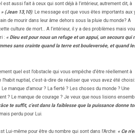
st aussi fait à ceux qui sont déjà à l’intérieur, autrement dit, à
 » (Jean 13,10)
. Le message est que vous êtes importants aux 
train de mourir dans leur âme dehors sous la pluie du monde? A
té, cette culture de mort… A l’intérieur, il y a des problèmes mais vo
ri :
« Dieu est pour nous un refuge et un appui, un secours qui 
mes sans crainte quand la terre est bouleversée, et quand le
ement quel est l’obstacle qui vous empêche d’être réellement à
 l’habit nuptial, c’est-à-dire de réaliser que vous avez été choisi:
? Le manque d’amour ? La fierté ? Les choses du monde ? Une
argent ? Le manque de courage ? Je veux que nous lisions ensemb
âce te suffit, c’est dans la faiblesse que la puissance donne to
jamais perdu pour Lui.
ist Lui-même pour être du nombre qui sont dans l’Arche:
« Ce n’e