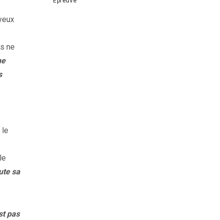
Épreuve
yeux
us ne
ne
s
 le
le
ute sa
st pas