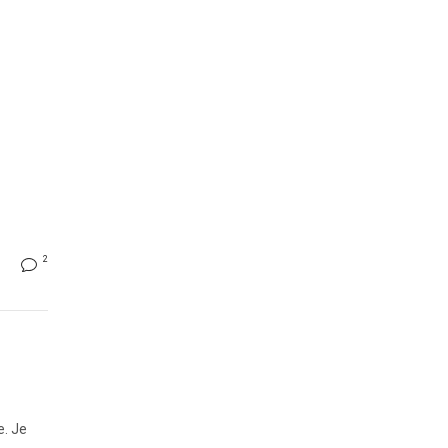
2
e. Je