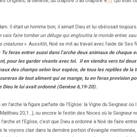
des Origines, la Genèse, du chapitre 5 au chapitre 9
[1]
. Qui était c
m. Il était un homme bon, il aimait Dieu et lui obéissait toujours
vais faire tomber un déluge qui engloutira le monde entier, sauf
es créatures
». Aussitôt, Noé se mit au travail avec l’aide de Ses fi
« Tu feras entrer aussi dans l’arche deux animaux de chaque e
nt, pour les garder vivants avec toi. Il en viendra vers toi deux
aux des champs selon leur espèce, de tous les reptiles de la t
ocureras de tout aliment qui se mange, tu en feras provision p
Dieu le lui avait ordonné (Genèse 6,19-20).
 en l’arche la figure parfaite de l’Eglise: la Vigne du Seigneur où I
Matthieu 20,1…), ou encore le festin des Noces où le Seigneur 
 l’arche et l’Eglise, c’est que Dieu a ordonné à Noé de faire entre
s le voyons clair dans la dernière portion d’évangile mentionnée,