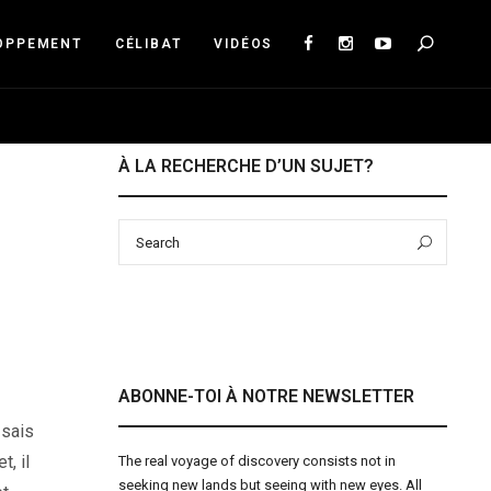
Sea
OPPEMENT
CÉLIBAT
VIDÉOS
À LA RECHERCHE D’UN SUJET?
Search
Sear
for:
ABONNE-TOI À NOTRE NEWSLETTER
 sais
, il
The real voyage of discovery consists not in
seeking new lands but seeing with new eyes. All