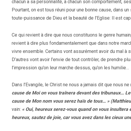
chacun a sa personnalité, à chacun son comportement, ses
Pourtant, on est tous réuni pour une bonne cause, dans un s
toute-puissance de Dieu et la beauté de l’Eglise: Il est capa
Ce qui revient à dire que nous constituons le genre humain,
revient à dire plus fondamentalement que dans notre marche
vivre ensemble. Certains vont assurément avoir du mal à su
D’autres vont avoir l’envie de tout contrôler, de prendre pl
l’impression qu’on leur marche dessus, qu’on les humilie…
Dans l’Evangile, le Christ ne nous a jamais dit que nous ne r
cause de Moi on vous traînera devant des tribunaux… Le fr
cause de Mon nom vous serez haïs de tous… » (Matthieu
vain:
« Oui, heureux serez-vous quand on vous insultera 
heureux, sautez de joie, car vous avez dans les cieux u