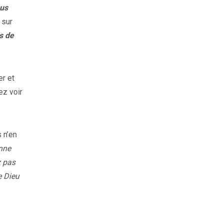
ous
 sur
ls de
er et
ez voir
 n’en
onne
z pas
e Dieu