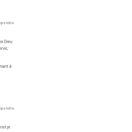
épondre
is Dieu
rvir,
enant à
épondre
ist je