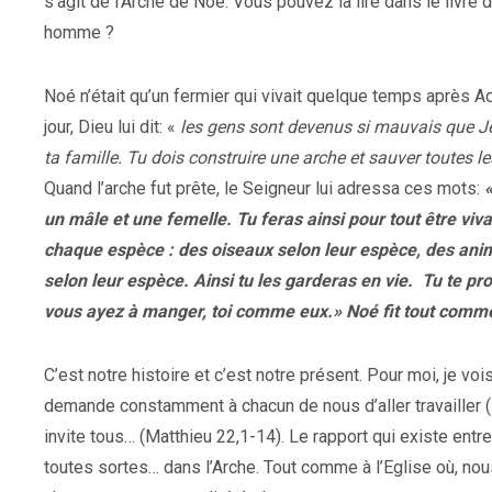
s’agit de l’Arche de Noé. Vous pouvez la lire dans le livre 
homme ?
Noé n’était qu’un fermier qui vivait quelque temps après Ada
jour, Dieu lui dit: «
les gens sont devenus si mauvais que Je 
ta famille. Tu dois construire une arche et sauver toutes l
Quand l’arche fut prête, le Seigneur lui adressa ces mots:
un mâle et une femelle. Tu feras ainsi pour tout être viva
chaque espèce : des oiseaux selon leur espèce, des anim
selon leur espèce. Ainsi tu les garderas en vie. Tu te pr
vous ayez à manger, toi comme eux.» Noé fit tout comme 
C’est notre histoire et c’est notre présent. Pour moi, je vois
demande constamment à chacun de nous d’aller travailler (
invite tous… (Matthieu 22,1-14). Le rapport qui existe entre
toutes sortes… dans l’Arche. Tout comme à l’Eglise où, nou