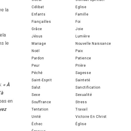
Célibat
Eglise
ve la
Enfants
Famille
Fiançailles
Foi
Grâce
Joie
ela
Jésus
Lumière
ns le
Mariage
Nouvelle Naissance
Noël
Paix
Pardon
Patience
Peur
Prière
Péché
Sagesse
Saint-Esprit
Sainteté
s:
« À
Salut
Sanctification
’à
Sexe
Sexualité
 pas en
Souffrance
Stress
yez
Tentation
Travail
Unité
Victoire En Christ
Échec
Église