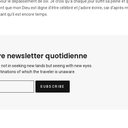
r pour le dépassement de soi. Je crois qu’à chaque jour suffit sa peine et 
t que mon Dieu est digne d’être célébré et j’adore écrire, car d’après m
ant qu’il est encore temps.
e newsletter quotidienne
 not in seeking new lands but seeing with new eyes.
tinations of which the traveler is unaware.