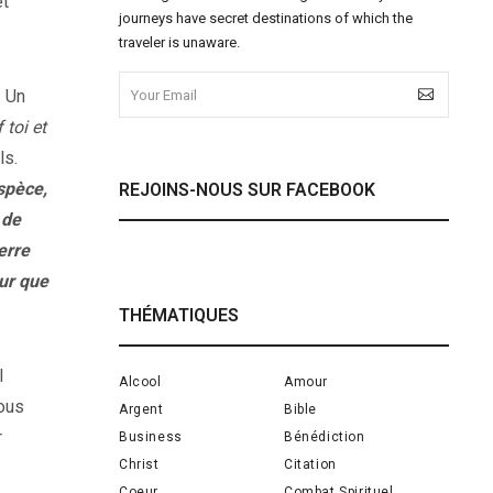
et
journeys have secret destinations of which the
traveler is unaware.
. Un
 toi et
ls.
spèce,
REJOINS-NOUS SUR FACEBOOK
 de
erre
our que
THÉMATIQUES
l
Alcool
Amour
nous
Argent
Bible
r
Business
Bénédiction
Christ
Citation
Coeur
Combat Spirituel