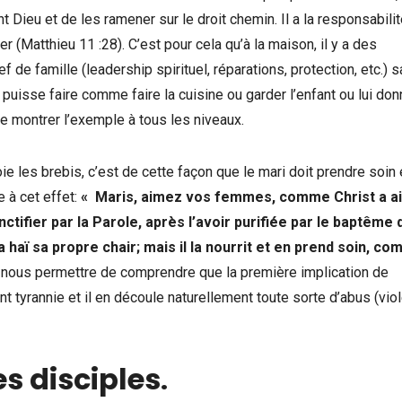
t Dieu et de les ramener sur le droit chemin. Il a la responsabili
r (Matthieu 11 :28). C’est pour cela qu’à la maison, il y a des
de famille (leadership spirituel, réparations, protection, etc.) 
e puisse faire comme faire la cuisine ou garder l’enfant ou lui don
de montrer l’exemple à tous les niveaux.
ie les brebis, c’est de cette façon que le mari doit prendre soin 
e à cet effet:
« Maris, aimez vos femmes, comme Christ a a
anctifier par la Parole, après l’avoir purifiée par le baptême 
 haï sa propre chair; mais il la nourrit et en prend soin, c
 nous permettre de comprendre que la première implication de
vient tyrannie et il en découle naturellement toute sorte d’abus (vi
es disciples
.