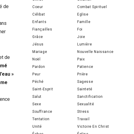
té de
Coeur
Combat Spirituel
Célibat
Eglise
Enfants
Famille
sans
Fiançailles
Foi
ner
Grâce
Joie
Jésus
Lumière
Mariage
Nouvelle Naissance
et de
Noël
Paix
imé
Pardon
Patience
d’eau »
Peur
Prière
Péché
Sagesse
omme
Saint-Esprit
Sainteté
Salut
Sanctification
olence
Sexe
Sexualité
Souffrance
Stress
Tentation
Travail
Unité
Victoire En Christ
Échec
Église