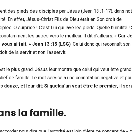
ement des pieds des disciples par Jésus (Jean 13 :1-17), dans no
té. En effet, Jésus-Christ Fils de Dieu était en Son droit de
ples. Ô surprise ! C’est Lui qui lave les pieds. Quelle humilité !
constamment les autres vers le meilleur. Il dit d’ailleurs:
« Car J
ous ai fait. » Jean 13 :15 (LSG)
. Celui donc qui reconnaît son
it de la servir et non l’asservir.
st le plus grand, Jésus leur montre que celui qui veut être grand
 chef de famille. Le mot service a une connotation négative et pou
es douze, et leur dit: Si quelqu’un veut être le premier, il ser
ans la famille
.
corder pour dire que l’autorité est loin d’être ce concept de « 