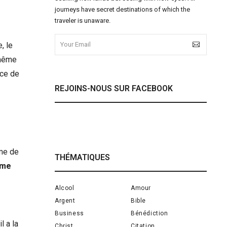
journeys have secret destinations of which the
traveler is unaware.
, le
 même
ice de
REJOINS-NOUS SUR FACEBOOK
ême de
THÉMATIQUES
mme
Alcool
Amour
Argent
Bible
Business
Bénédiction
l a la
Christ
Citation