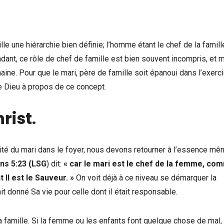
lle une hiérarchie bien définie; l’homme étant le chef de la famille
endant, ce rôle de chef de famille est bien souvent incompris, et
aine. Pour que le mari, père de famille soit épanoui dans l’exerc
e Dieu à propos de ce concept.
rist
.
ité du mari dans le foyer, nous devons retourner à l’essence m
ns 5:23 (LSG
) dit:
« car le mari est le chef de la femme, co
t Il est le Sauveur. »
On voit déjà à ce niveau se démarquer la
it donné Sa vie pour celle dont il était responsable.
 famille. Si la femme ou les enfants font quelque chose de mal, i