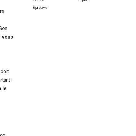
Épreuve
tre
 Son
e vous
 doit
rtant !
a le
coq