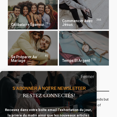
366
Commencer Avec
78
Célibataire Épanoui
Jésus
85
Se Préparer Au
116
Mariage
Temps Et Argent
Fermer
Recevoir Notre Newsletter Chaque Matin
S'ABONNER À NOTRE NEWSLETTER
RESTEZ CONNECTÉS!
The real voyage of discovery consists not in seeking new lands but
seeing with new eyes. All journeys have secret destinations of
Recevez dans votre boîte email l'exhortation du jour,
which the traveler is unaware.
la prière du matin ainsi que les nouveaux articles