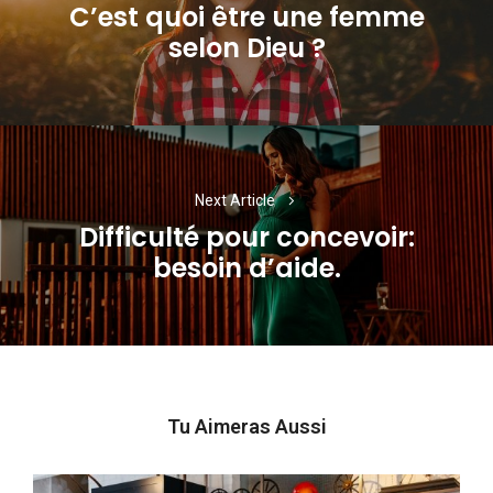
l’article
C’est quoi être une femme
Previous
selon Dieu ?
post:
Next Article
Difficulté pour concevoir:
Next
besoin d’aide.
post:
Tu Aimeras Aussi