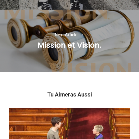
Next Article
Mission et Vision.
Next
post:
Tu Aimeras Aussi