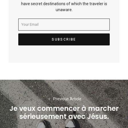
have secret destinations of which the traveler is
unaware.
Navigation
de
Previous Article
l’article
Je veux commencer à marcher
Previous
sérieusement avec Jésus.
post: