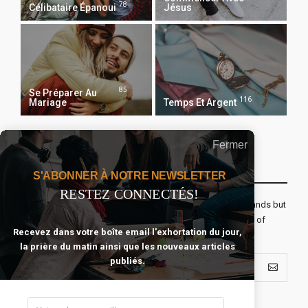
78
Célibataire Épanoui
Jésus
85
Se Préparer Au
116
Mariage
Temps Et Argent
Fermer
Recevoir Notre Newsletter Chaque Matin
S'ABONNER À NOTRE NEWSLETTER
RESTEZ CONNECTÉS!
The real voyage of discovery consists not in seeking new lands but
seeing with new eyes. All journeys have secret destinations of
Recevez dans votre boîte email l'exhortation du jour,
which the traveler is unaware.
la prière du matin ainsi que les nouveaux articles
publiés.