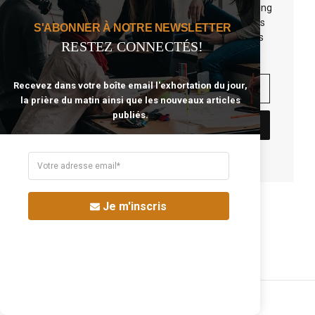
The real voyage of discovery consists not in seeking
new lands but seeing with new eyes. All journeys
S'ABONNER À NOTRE NEWSLETTER
have secret destinations of which the traveler is
RESTEZ CONNECTÉS!
unaware.
Recevez dans votre boîte email l'exhortation du jour,
la prière du matin ainsi que les nouveaux articles
publiés.
Je m'inscris
Laisser Un Commentaire
Share the article: