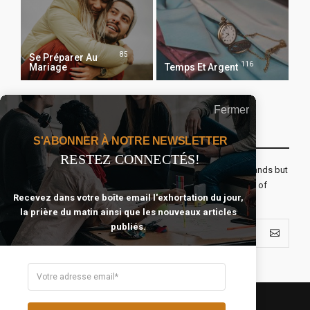
85
Se Préparer Au
116
Mariage
Temps Et Argent
Fermer
Recevoir Notre Newsletter Chaque Matin
S'ABONNER À NOTRE NEWSLETTER
RESTEZ CONNECTÉS!
The real voyage of discovery consists not in seeking new lands but
seeing with new eyes. All journeys have secret destinations of
Recevez dans votre boîte email l'exhortation du jour,
which the traveler is unaware.
la prière du matin ainsi que les nouveaux articles
publiés.