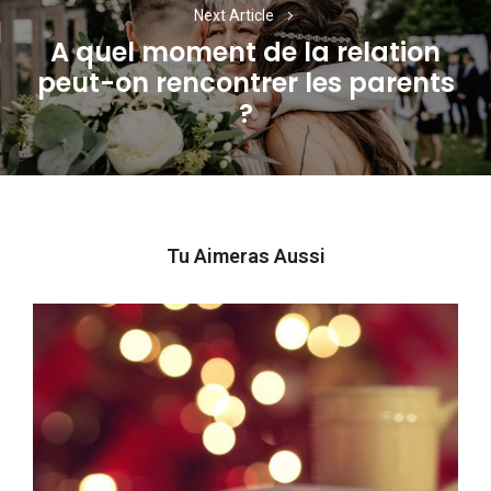
Next Article
A quel moment de la relation
peut-on rencontrer les parents
Next
?
post:
Tu Aimeras Aussi