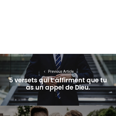
Navigation
de
Previous Article
l’article
5 versets qui t’affirment que tu
Previous
as un appel de Dieu.
post: