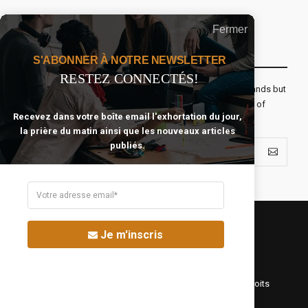
Fermer
Recevoir Notre Newsletter Chaque Matin
S'ABONNER À NOTRE NEWSLETTER
RESTEZ CONNECTÉS!
The real voyage of discovery consists not in seeking new lands but
seeing with new eyes. All journeys have secret destinations of
Recevez dans votre boîte email l'exhortation du jour,
which the traveler is unaware.
la prière du matin ainsi que les nouveaux articles
publiés.
Je m'inscris
©Fréquence Chrétienne Production 2016-2025. Tous droits
réservés.