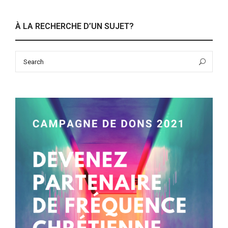
À LA RECHERCHE D’UN SUJET?
Search
Sea
for: