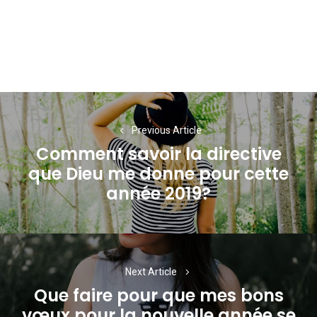
Navigation
de
Previous Article
Comment savoir la directive
l’article
que Dieu me donne pour cette
Previous
année 2019?
post:
Next Article
Que faire pour que mes bons
vœux pour la nouvelle année se
Next