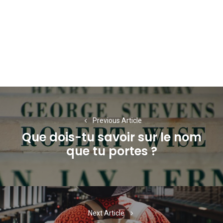
Navigation
de
Previous Article
l’article
Que dois-tu savoir sur le nom
Previous
que tu portes ?
post:
Next Article