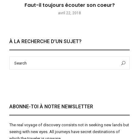
Faut-il toujours écouter son coeur?
avril 22, 2018
À LA RECHERCHE D’UN SUJET?
Search
Sea
for:
ABONNE-TOI À NOTRE NEWSLETTER
The real voyage of discovery consists not in seeking new lands but
seeing with new eyes. All journeys have secret destinations of
which the traveler is unaware.