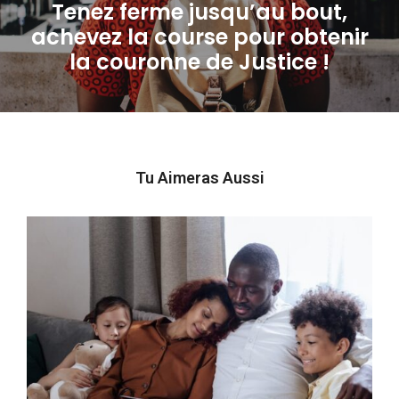
Tenez ferme jusqu’au bout,
achevez la course pour obtenir
Next
la couronne de Justice !
post:
Tu Aimeras Aussi