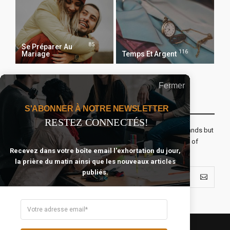
85
Se Préparer Au
116
Mariage
Temps Et Argent
Fermer
Recevoir Notre Newsletter Chaque Matin
S'ABONNER À NOTRE NEWSLETTER
RESTEZ CONNECTÉS!
The real voyage of discovery consists not in seeking new lands but
seeing with new eyes. All journeys have secret destinations of
Recevez dans votre boîte email l'exhortation du jour,
which the traveler is unaware.
la prière du matin ainsi que les nouveaux articles
publiés.