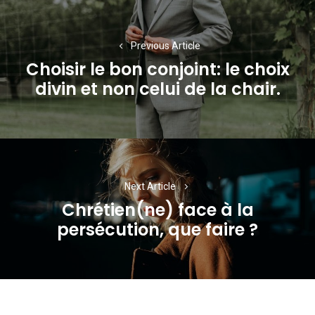
Navigation
de
Previous Article
l’article
Choisir le bon conjoint: le choix
Previous
divin et non celui de la chair.
post:
Next Article
Chrétien(ne) face à la
Next
persécution, que faire ?
post: