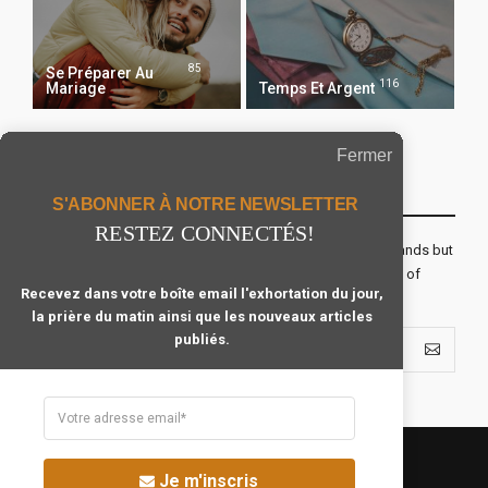
85
Se Préparer Au
116
Mariage
Temps Et Argent
Fermer
Recevoir Notre Newsletter Chaque Matin
S'ABONNER À NOTRE NEWSLETTER
RESTEZ CONNECTÉS!
The real voyage of discovery consists not in seeking new lands but
seeing with new eyes. All journeys have secret destinations of
Recevez dans votre boîte email l'exhortation du jour,
which the traveler is unaware.
la prière du matin ainsi que les nouveaux articles
publiés.
Je m'inscris