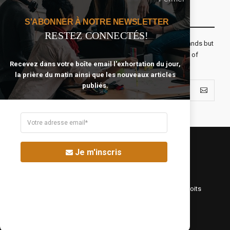
Recevoir Notre Newsletter Chaque Matin
S'ABONNER À NOTRE NEWSLETTER
RESTEZ CONNECTÉS!
The real voyage of discovery consists not in seeking new lands but
seeing with new eyes. All journeys have secret destinations of
Recevez dans votre boîte email l'exhortation du jour,
which the traveler is unaware.
la prière du matin ainsi que les nouveaux articles
publiés.
Je m'inscris
©Fréquence Chrétienne Production 2016-2025. Tous droits
réservés.