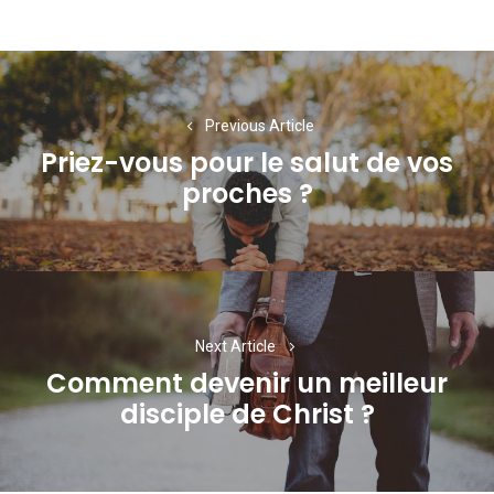
Navigation
de
Previous Article
l’article
Priez-vous pour le salut de vos
Previous
proches ?
post:
Next Article
Comment devenir un meilleur
Next
disciple de Christ ?
post: