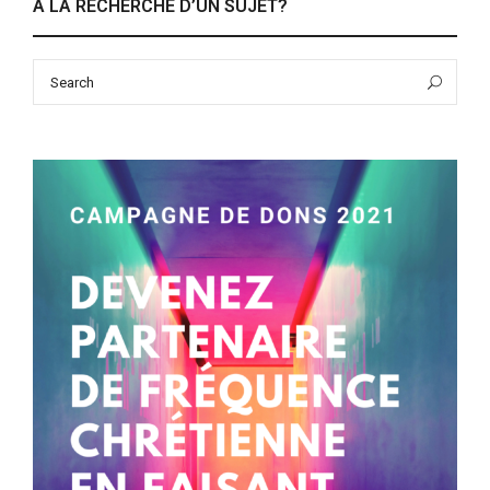
À LA RECHERCHE D’UN SUJET?
Search
Sea
for: