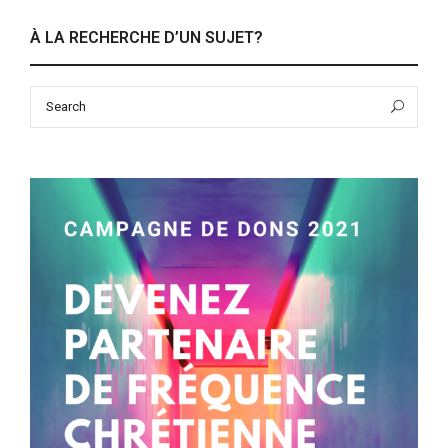
À LA RECHERCHE D’UN SUJET?
Search
Sea
for: