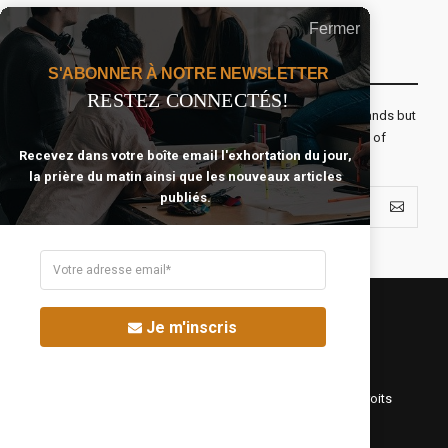
Fermer
Recevoir Notre Newsletter Chaque Matin
S'ABONNER À NOTRE NEWSLETTER
RESTEZ CONNECTÉS!
The real voyage of discovery consists not in seeking new lands but
seeing with new eyes. All journeys have secret destinations of
Recevez dans votre boîte email l'exhortation du jour,
which the traveler is unaware.
la prière du matin ainsi que les nouveaux articles
publiés.
Je m'inscris
©Fréquence Chrétienne Production 2016-2025. Tous droits
réservés.