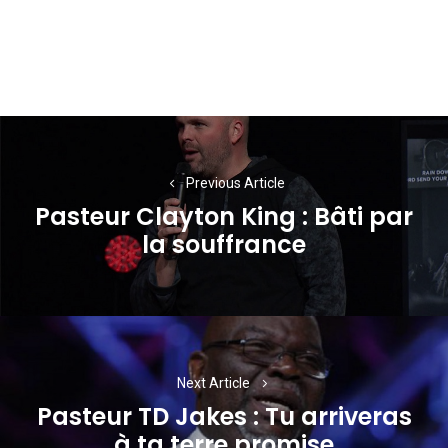
Navigation
de
Previous Article
l’article
Pasteur Clayton King : Bâti par
Previous
la souffrance
post:
Next Article
Pasteur TD Jakes : Tu arriveras
Next
à ta terre promise