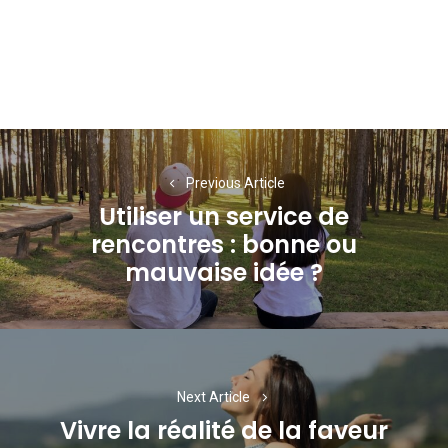
Navigation
de
Previous Article
Utiliser un service de
l’article
rencontres : bonne ou
Previous
mauvaise idée ?
post:
Next Article
Vivre la réalité de la faveur
Next