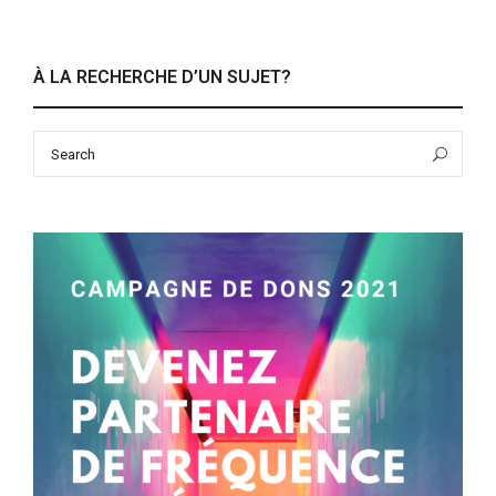
À LA RECHERCHE D’UN SUJET?
Search
Sea
for: