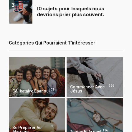
10 sujets pour lesquels nous
devrions prier plus souvent.
Catégories Qui Pourraient T’intéresser
366
Commencer Avec
78
Célibataire Épanoui
Jésus
85
Se Préparer Au
116
Mariage
Temps Et Argent