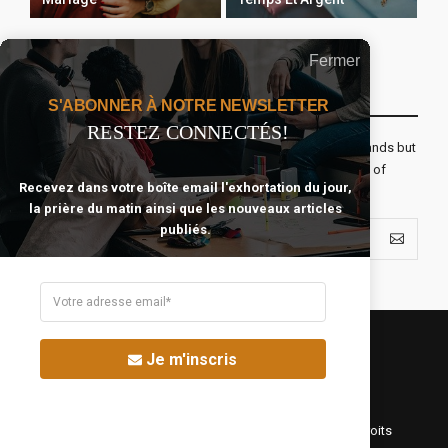
Fermer
Recevoir Notre Newsletter Chaque Matin
S'ABONNER À NOTRE NEWSLETTER
RESTEZ CONNECTÉS!
The real voyage of discovery consists not in seeking new lands but
seeing with new eyes. All journeys have secret destinations of
Recevez dans votre boîte email l'exhortation du jour,
which the traveler is unaware.
la prière du matin ainsi que les nouveaux articles
publiés.
Je m'inscris
©Fréquence Chrétienne Production 2016-2025. Tous droits