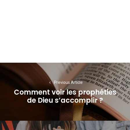
Navigation
de
Previous Article
l’article
Comment voir les prophéties
Previous
de Dieu s’accomplir ?
post: