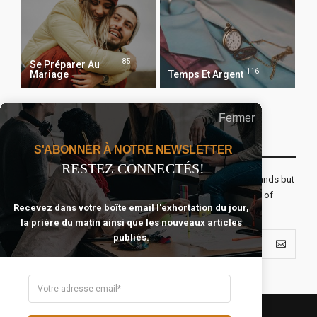
85
Se Préparer Au
116
Mariage
Temps Et Argent
Fermer
Recevoir Notre Newsletter Chaque Matin
S'ABONNER À NOTRE NEWSLETTER
RESTEZ CONNECTÉS!
The real voyage of discovery consists not in seeking new lands but
seeing with new eyes. All journeys have secret destinations of
Recevez dans votre boîte email l'exhortation du jour,
which the traveler is unaware.
la prière du matin ainsi que les nouveaux articles
publiés.