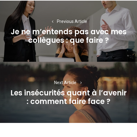
Navigation
de
Previous Article
l’article
Je ne m’entends pas avec mes
Previous
collègues : que faire ?
post:
Next Article
Les insécurités quant à l’avenir
Next
: comment faire face ?
post: