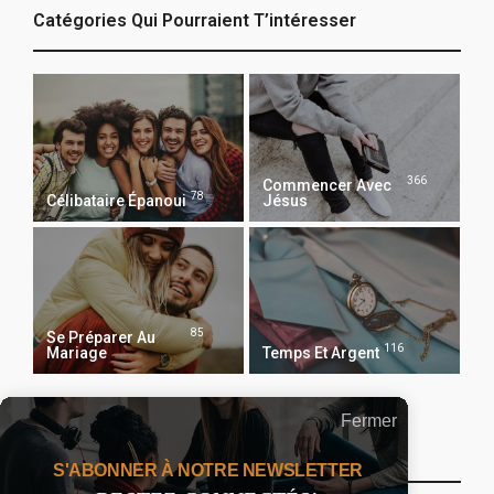
Catégories Qui Pourraient T’intéresser
366
Commencer Avec
78
Célibataire Épanoui
Jésus
85
Se Préparer Au
116
Mariage
Temps Et Argent
Fermer
Recevoir Notre Newsletter Chaque Matin
S'ABONNER À NOTRE NEWSLETTER