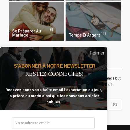
85
Se Préparer Au
116
Mariage
Temps Et Argent
Fermer
Recevoir Notre Newsletter Chaque Matin
S'ABONNER À NOTRE NEWSLETTER
RESTEZ CONNECTÉS!
The real voyage of discovery consists not in seeking new lands but
seeing with new eyes. All journeys have secret destinations of
Recevez dans votre boîte email l'exhortation du jour,
which the traveler is unaware.
la prière du matin ainsi que les nouveaux articles
publiés.