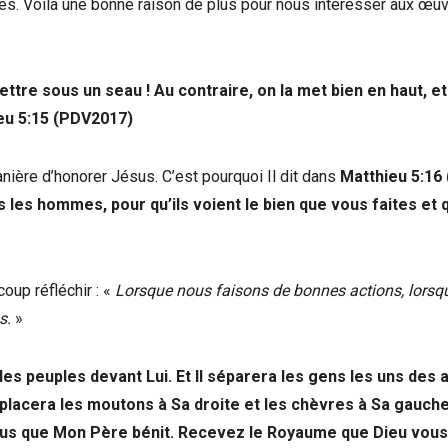
es. Voilà une bonne raison de plus pour nous intéresser aux œu
ttre sous un seau ! Au contraire, on la met bien en haut, et
‬ ‭5:15‬ ‭(PDV2017)‬‬
nière d’honorer Jésus. C’est pourquoi Il dit dans
‭‭Matthieu‬ ‭5:16‬
ous les hommes, pour qu’ils voient le bien que vous faites et q
oup réfléchir : «
Lorsque nous faisons de bonnes actions, lorsq
s.
»
us les peuples devant Lui. Et Il séparera les gens les uns des 
lacera les moutons à Sa droite et les chèvres à Sa gauche
, vous que Mon Père bénit. Recevez le Royaume que Dieu vous