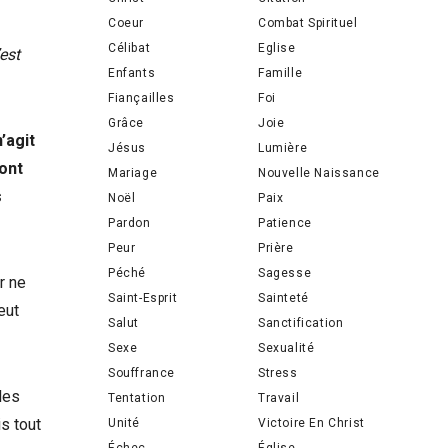
Coeur
Combat Spirituel
Célibat
Eglise
est
Enfants
Famille
Fiançailles
Foi
Grâce
Joie
n’agit
Jésus
Lumière
’ont
Mariage
Nouvelle Naissance
s
Noël
Paix
Pardon
Patience
Peur
Prière
Péché
Sagesse
r ne
Saint-Esprit
Sainteté
eut
Salut
Sanctification
Sexe
Sexualité
Souffrance
Stress
les
Tentation
Travail
s tout
Unité
Victoire En Christ
Échec
Église