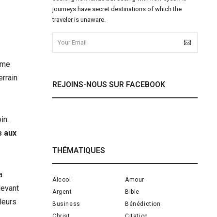
journeys have secret destinations of which the
traveler is unaware.
ême
errain
REJOINS-NOUS SUR FACEBOOK
in.
s aux
THÉMATIQUES
a
Alcool
Amour
devant
Argent
Bible
leurs
Business
Bénédiction
Christ
Citation