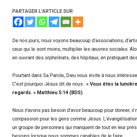
PARTAGER L'ARTICLE SUR
De nos jours, nous voyons beaucoup d’associations, d’art
ceux qui le sont moins, multiplier les œuvres sociales. Alo
en ouvrant des orphelinats, des hôpitaux, en pratiquant des
Pourtant dans Sa Parole, Dieu nous invite à nous intéresse
C’est pourquoi Jésus dit de nous :
« Vous êtes la lumièr
regards. »
Matthieu‬ ‭5:14‬ ‭(BDS‬‬)
Nous n’avons pas besoin d’avoir beaucoup pour donner, il n
compassion pour les gens comme Jésus. L’évangélisation n’e
un groupe de personnes qui manquent de tout en leur pré
besoins lorsque nous sommes capables de le faire.