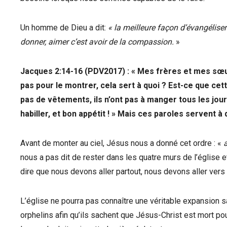
Un homme de Dieu a dit:
«
la meilleure façon d’évangéliser 
donner, aimer c’est avoir de la compassion.
»
‭‭Jacques‬ ‭2:14-16‬ ‭(PDV2017)‬‬ : « Mes frères et mes sœ
pas pour le montrer, cela sert à quoi ? Est-ce que cet
pas de vêtements, ils n’ont pas à manger tous les jours.
habiller, et bon appétit ! » Mais ces paroles servent à 
Avant de monter au ciel, Jésus nous a donné cet ordre : «
a
nous a pas dit de rester dans les quatre murs de l’église et
dire que nous devons aller partout, nous devons aller vers 
L’église ne pourra pas connaître une véritable expansion sa
orphelins afin qu’ils sachent que Jésus-Christ est mort po