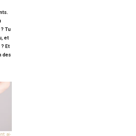
nts.
u
 ? Tu
, et
? Et
un des
nt: ai-