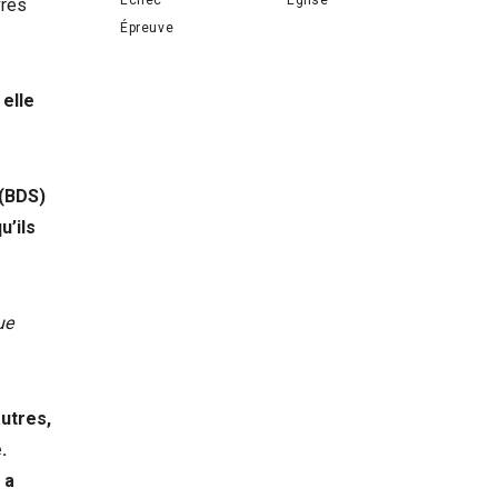
vres
Épreuve
 elle
 ‭(BDS)
u’ils
ue
autres,
.
 a