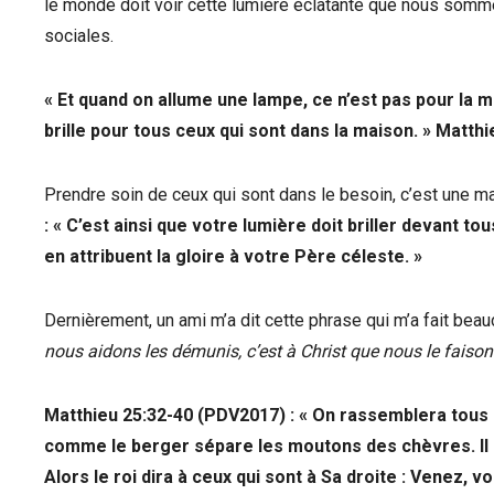
le monde doit voir cette lumière éclatante que nous somm
sociales.
« Et quand on allume une lampe, ce n’est pas pour la me
brille pour tous ceux qui sont dans la maison. »
Matthieu
Prendre soin de ceux qui sont dans le besoin, c’est une ma
‬‬: « C’est ainsi que votre lumière doit briller devant t
en attribuent la gloire à votre Père céleste. »
Dernièrement, un ami m’a dit cette phrase qui m’a fait beauc
nous aidons les démunis, c’est à Christ que nous le faison
‭‭Matthieu‬ ‭25:32-40‬ ‭(PDV2017)‬‬ : « On rassemblera to
comme le berger sépare les moutons des chèvres. Il p
Alors le roi dira à ceux qui sont à Sa droite : Venez