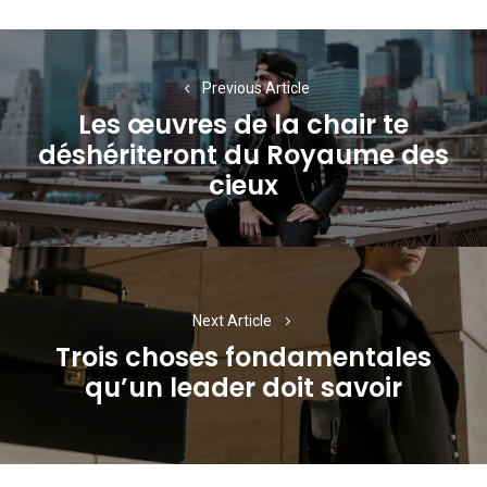
Navigation
de
Previous Article
Les œuvres de la chair te
l’article
déshériteront du Royaume des
Previous
cieux
post:
Next Article
Trois choses fondamentales
Next
qu’un leader doit savoir
post: