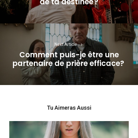
de ta destinée ?
post:
Next Article
Comment puis-je être une
Next
partenaire de prière efficace?
post:
Tu Aimeras Aussi