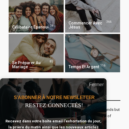
366
Commencer Avec
78
Célibataire Épanoui
Jésus
85
Se Préparer Au
116
Mariage
Temps Et Argent
Fermer
Recevoir Notre Newsletter Chaque Matin
S'ABONNER À NOTRE NEWSLETTER
RESTEZ CONNECTÉS!
The real voyage of discovery consists not in seeking new lands but
seeing with new eyes. All journeys have secret destinations of
Recevez dans votre boîte email l'exhortation du jour,
which the traveler is unaware.
la prière du matin ainsi que les nouveaux articles